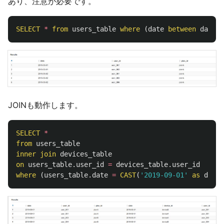
あり、注意が必要です。
SELECT
*
from
users_table
where
(
date
between
date
'
JOINも動作します。
SELECT
*
from
users_table
inner
join
devices_table
on
users_table
.
user_id
=
devices_table
.
user_id
where
(
users_table
.
date
=
CAST
(
'2019-09-01'
as
date
)