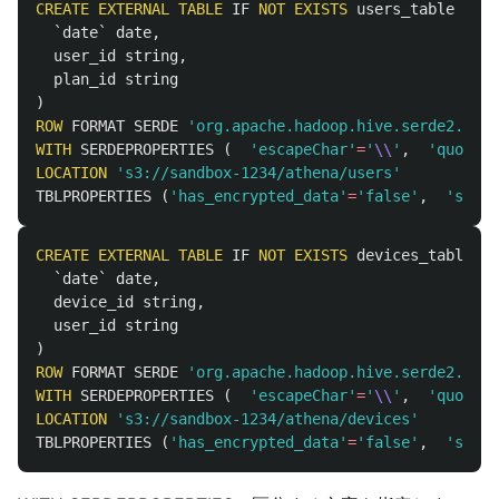
CREATE
EXTERNAL
TABLE
IF
NOT
EXISTS
users_table
(
`date`
date
,
user_id
string
,
plan_id
string
)
ROW
FORMAT
SERDE
'org.apache.hadoop.hive.serde2.lazy
WITH
SERDEPROPERTIES
(
'escapeChar'
=
'
\\
'
,
'quoteCh
LOCATION
's3://sandbox-1234/athena/users'
TBLPROPERTIES
(
'has_encrypted_data'
=
'false'
,
'skip.
CREATE
EXTERNAL
TABLE
IF
NOT
EXISTS
devices_table
(
`date`
date
,
device_id
string
,
user_id
string
)
ROW
FORMAT
SERDE
'org.apache.hadoop.hive.serde2.lazy
WITH
SERDEPROPERTIES
(
'escapeChar'
=
'
\\
'
,
'quoteCh
LOCATION
's3://sandbox-1234/athena/devices'
TBLPROPERTIES
(
'has_encrypted_data'
=
'false'
,
'skip.