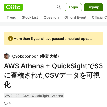
search
Login
Signup
Trend
Stock List
Question
Official Event
Official
info
More than 5 years have passed since last update.
@
yokobonbon
(
井宮 大輔
)
AWS Athena + QuickSightでS3
に蓄積されたCSVデータを可視
化
AWS
S3
CSV
QuickSight
Athena
4