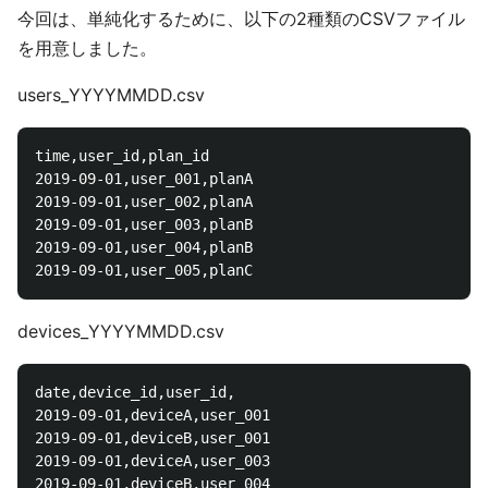
今回は、単純化するために、以下の2種類のCSVファイル
を用意しました。
users_YYYYMMDD.csv
time,user_id,plan_id

2019-09-01,user_001,planA

2019-09-01,user_002,planA

2019-09-01,user_003,planB

2019-09-01,user_004,planB

devices_YYYYMMDD.csv
date,device_id,user_id,

2019-09-01,deviceA,user_001

2019-09-01,deviceB,user_001

2019-09-01,deviceA,user_003

2019-09-01,deviceB,user_004
