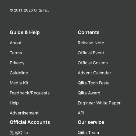
© 2011-
2026
Qiita Inc.
Guide & Help
Contents
About
Release Note
Terms
Official Event
Privacy
Official Column
Guideline
Advent Calendar
Media Kit
Qiita Tech Festa
Feedback/Requests
Qiita Award
Help
Engineer White Paper
Advertisement
API
Official Accounts
Our service
@Qiita
Qiita Team