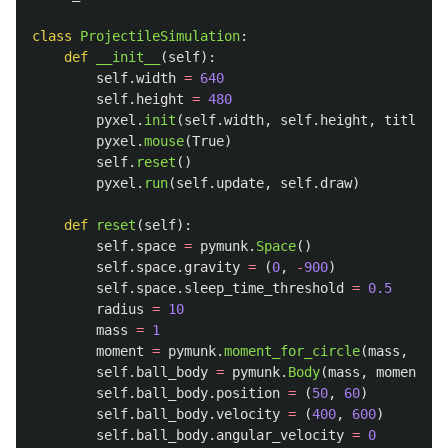
class
ProjectileSimulation
:
def
__init__
(
self
):
self
.
width
=
640
self
.
height
=
480
pyxel
.
init
(
self
.
width
,
self
.
height
,
title
=
"
P
pyxel
.
mouse
(
True
)
self
.
reset
()
pyxel
.
run
(
self
.
update
,
self
.
draw
)
def
reset
(
self
):
self
.
space
=
pymunk
.
Space
()
self
.
space
.
gravity
=
(
0
,
-
900
)
self
.
space
.
sleep_time_threshold
=
0.5
radius
=
10
mass
=
1
moment
=
pymunk
.
moment_for_circle
(
mass
,
0
,
r
self
.
ball_body
=
pymunk
.
Body
(
mass
,
moment
)
self
.
ball_body
.
position
=
(
50
,
60
)
self
.
ball_body
.
velocity
=
(
400
,
600
)
self
.
ball_body
.
angular_velocity
=
0