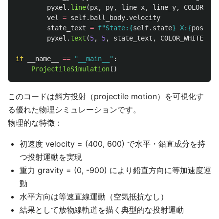
pyxel
.
line
(
px
,
py
,
line_x
,
line_y
,
COLOR_BLA
vel
=
self
.
ball_body
.
velocity
state_text
=
f
"
State:
{
self
.
state
}
 X:
{
pos
.
x
:
.
pyxel
.
text
(
5
,
5
,
state_text
,
COLOR_WHITE
)
if
__name__
==
"
__main__
"
:
ProjectileSimulation
()
このコードは斜方投射（projectile motion）を可視化す
る優れた物理シミュレーションです。
物理的な特徴：
初速度 velocity = (400, 600) で水平・鉛直成分を持
つ投射運動を実現
重力 gravity = (0, -900) により鉛直方向に等加速度運
動
水平方向は等速直線運動（空気抵抗なし）
結果として放物線軌道を描く典型的な投射運動