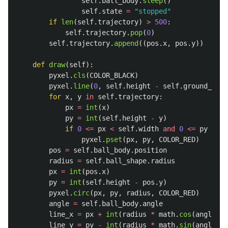
self
.
ball_body
.
sleep
()
self
.
state
=
"
stopped
"
if
len
(
self
.
trajectory
)
>
500
:
self
.
trajectory
.
pop
(
0
)
self
.
trajectory
.
append
((
pos
.
x
,
pos
.
y
))
def
draw
(
self
):
pyxel
.
cls
(
COLOR_BLACK
)
pyxel
.
line
(
0
,
self
.
height
-
self
.
ground_y
,
s
for
x
,
y
in
self
.
trajectory
:
px
=
int
(
x
)
py
=
int
(
self
.
height
-
y
)
if
0
<=
px
<
self
.
width
and
0
<=
py
<
se
pyxel
.
pset
(
px
,
py
,
COLOR_RED
)
pos
=
self
.
ball_body
.
position
radius
=
self
.
ball_shape
.
radius
px
=
int
(
pos
.
x
)
py
=
int
(
self
.
height
-
pos
.
y
)
pyxel
.
circ
(
px
,
py
,
radius
,
COLOR_RED
)
angle
=
self
.
ball_body
.
angle
line_x
=
px
+
int
(
radius
*
math
.
cos
(
angle
))
line_y
=
py
-
int
(
radius
*
math
.
sin
(
angle
))