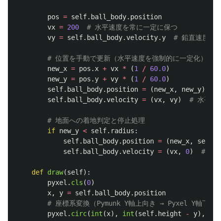
pos
=
self
.
ball_body
.
position
vx
=
200
vy
=
self
.
ball_body
.
velocity
.
y
new_x
=
pos
.
x
+
vx
*
(
1
/
60.0
)
new_y
=
pos
.
y
+
vy
*
(
1
/
60.0
)
self
.
ball_body
.
position
=
(
new_x
,
new_y
)
self
.
ball_body
.
velocity
=
(
vx
,
vy
)
if
new_y
<
self
.
radius
:
self
.
ball_body
.
position
=
(
new_x
,
self
.
r
self
.
ball_body
.
velocity
=
(
vx
,
0
)
def
draw
(
self
):
pyxel
.
cls
(
0
)
x
,
y
=
self
.
ball_body
.
position
pyxel
.
circ
(
int
(
x
),
int
(
self
.
height
-
y
),
sel