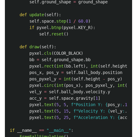
self
.
ground_shape
=
ground_shape
def
update
(
self
):
self
.
space
.
step
(
1
/
60.0
)
if
pyxel
.
btnp
(
pyxel
.
KEY_R
):
self
.
reset
()
def
draw
(
self
):
pyxel
.
cls
(
COLOR_BLACK
)
bb
=
self
.
ground_shape
.
bb
pyxel
.
rect
(
int
(
bb
.
left
),
int
(
self
.
height
-
b
pos_x
,
pos_y
=
self
.
ball_body
.
position
pos_pyxel_y
=
int
(
self
.
height
-
pos_y
)
pyxel
.
circ
(
int
(
pos_x
),
pos_pyxel_y
,
int
(
self
vel_y
=
self
.
ball_body
.
velocity
.
y
acc_y
=
self
.
space
.
gravity
[
1
]
pyxel
.
text
(
5
,
5
,
f
"
Position Y: 
{
pos_y
:
.
1
f
}
"
,
pyxel
.
text
(
5
,
15
,
f
"
Velocity Y: 
{
vel_y
:
.
1
f
}
 
pyxel
.
text
(
5
,
25
,
f
"
Acceleration Y: 
{
acc_y
:
.
if
__name__
==
"
__main__
"
:
FreeFallSimulation
()