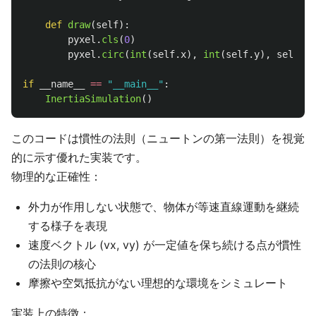
def
draw
(
self
):
pyxel
.
cls
(
0
)
pyxel
.
circ
(
int
(
self
.
x
),
int
(
self
.
y
),
self
.
ra
if
__name__
==
"
__main__
"
:
InertiaSimulation
()
このコードは慣性の法則（ニュートンの第一法則）を視覚
的に示す優れた実装です。
物理的な正確性：
外力が作用しない状態で、物体が等速直線運動を継続
する様子を表現
速度ベクトル (vx, vy) が一定値を保ち続ける点が慣性
の法則の核心
摩擦や空気抵抗がない理想的な環境をシミュレート
実装上の特徴：