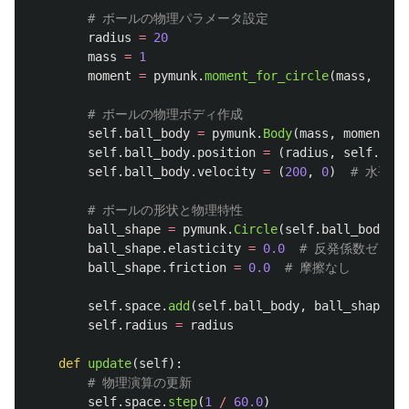
radius
=
20
mass
=
1
moment
=
pymunk
.
moment_for_circle
(
mass
,
0
,
r
self
.
ball_body
=
pymunk
.
Body
(
mass
,
moment
)
self
.
ball_body
.
position
=
(
radius
,
self
.
heig
self
.
ball_body
.
velocity
=
(
200
,
0
)
ball_shape
=
pymunk
.
Circle
(
self
.
ball_body
,
r
ball_shape
.
elasticity
=
0.0
ball_shape
.
friction
=
0.0
self
.
space
.
add
(
self
.
ball_body
,
ball_shape
)
self
.
radius
=
radius
def
update
(
self
):
self
.
space
.
step
(
1
/
60.0
)