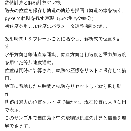
数値計算と解析計算の比較
過去の位置を保存し軌道の軌跡を描画（軌道の線を描く）
pyxelで軌跡を残す表現（点の集合や線分）
初速度や重力加速度のパラメータ調整機能の追加
投射時間 t をフレームごとに増やし、解析式で位置を計
算。
水平方向は等速直線運動、鉛直方向は初速度と重力加速度
を用いた等加速度運動。
位置は同時に計算され、軌跡の座標をリストに保存して描
画。
地面に着地したら時間と軌跡をリセットして繰り返し動
作。
軌跡は過去の位置を示す点で描かれ、現在位置は大きな円
で表示。
このサンプルで自由落下中の放物線軌道の計算と描画を理
解できます。