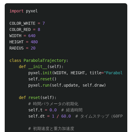
import
pyxel
COLOR_WHITE
=
7
COLOR_RED
=
8
WIDTH
=
640
HEIGHT
=
480
RADIUS
=
20
class
ParabolaTrajectory
:
def
__init__
(
self
):
pyxel
.
init
(
WIDTH
,
HEIGHT
,
title
=
"
Parabolic T
self
.
reset
()
pyxel
.
run
(
self
.
update
,
self
.
draw
)
def
reset
(
self
):
self
.
t
=
0.0
self
.
dt
=
1
/
60.0