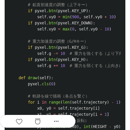
if
pyxel
.
btn
(
pyxel
.
KEY_UP
):
self
.
vy0
=
min
(
900
,
self
.
vy0
+
10
)
if
pyxel
.
btn
(
pyxel
.
KEY_DOWN
):
self
.
vy0
=
max
(
0
,
self
.
vy0
-
10
)
if
pyxel
.
btn
(
pyxel
.
KEY_G
):
self
.
g
-=
10
if
pyxel
.
btn
(
pyxel
.
KEY_H
):
self
.
g
+=
10
def
draw
(
self
):
pyxel
.
cls
(
0
)
for
i
in
range
(
len
(
self
.
trajectory
)
-
1
):
x0
,
y0
=
self
.
trajectory
[
i
]
x1
,
y1
=
self
.
trajectory
[
i
+
1
]
more_horiz
pyxel
.
line
(
int
(
x0
),
int
(
HEIGHT
-
y0
),
in