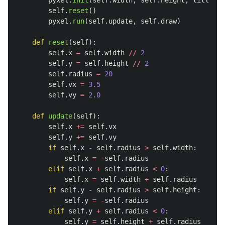
pyxel
.
init
(
self
.
width
,
self
.
height
,
title
=
"
I
self
.
reset
()
pyxel
.
run
(
self
.
update
,
self
.
draw
)
def
reset
(
self
):
self
.
x
=
self
.
width
//
2
self
.
y
=
self
.
height
//
2
self
.
radius
=
20
self
.
vx
=
3.5
self
.
vy
=
2.0
def
update
(
self
):
self
.
x
+=
self
.
vx
self
.
y
+=
self
.
vy
if
self
.
x
-
self
.
radius
>
self
.
width
:
self
.
x
=
-
self
.
radius
elif
self
.
x
+
self
.
radius
<
0
:
self
.
x
=
self
.
width
+
self
.
radius
if
self
.
y
-
self
.
radius
>
self
.
height
:
self
.
y
=
-
self
.
radius
elif
self
.
y
+
self
.
radius
<
0
:
self
.
y
=
self
.
height
+
self
.
radius