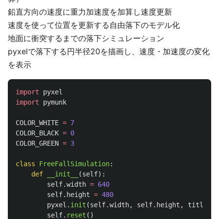
鉛直方向の速度に重力加速度を加算し速度更新
速度を使って位置を更新する自由落下のモデル化
地面に衝突するまでの落下シミュレーション
pyxelで落下する円半径20を描画し、速度・加速度の変化
を表示
import
pyxel
import
pymunk
COLOR_WHITE
=
7
COLOR_BLACK
=
0
COLOR_GREEN
=
3
class
FreeFallSimulation
:
def
__init__
(
self
):
self
.
width
=
640
self
.
height
=
480
pyxel
.
init
(
self
.
width
,
self
.
height
,
title
=
"
F
self
.
reset
()