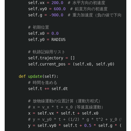
self
.
vx
=
200.0
self
.
vy0
=
600.0
self
.
g
=
-
900.0
self
.
x0
=
0.0
self
.
y0
=
RADIUS
self
.
trajectory
=
[]
self
.
current_pos
=
(
self
.
x0
,
self
.
y0
)
def
update
(
self
):
self
.
t
+=
self
.
dt
x
=
self
.
vx
*
self
.
t
+
self
.
x0
y
=
self
.
vy0
*
self
.
t
+
0.5
*
self
.
g
*
(
self