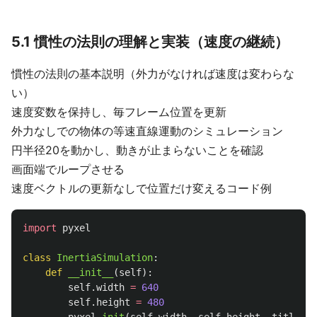
5.1 慣性の法則の理解と実装（速度の継続）
慣性の法則の基本説明（外力がなければ速度は変わらな
い）
速度変数を保持し、毎フレーム位置を更新
外力なしでの物体の等速直線運動のシミュレーション
円半径20を動かし、動きが止まらないことを確認
画面端でループさせる
速度ベクトルの更新なしで位置だけ変えるコード例
import
pyxel
class
InertiaSimulation
:
def
__init__
(
self
):
self
.
width
=
640
self
.
height
=
480