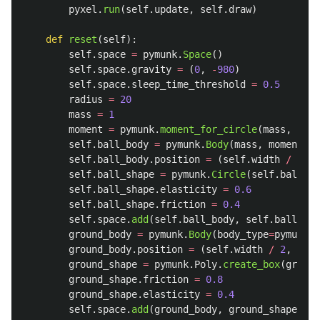
pyxel
.
run
(
self
.
update
,
self
.
draw
)
def
reset
(
self
):
self
.
space
=
pymunk
.
Space
()
self
.
space
.
gravity
=
(
0
,
-
980
)
self
.
space
.
sleep_time_threshold
=
0.5
radius
=
20
mass
=
1
moment
=
pymunk
.
moment_for_circle
(
mass
,
0
,
r
self
.
ball_body
=
pymunk
.
Body
(
mass
,
moment
)
self
.
ball_body
.
position
=
(
self
.
width
/
2
,
s
self
.
ball_shape
=
pymunk
.
Circle
(
self
.
ball_bo
self
.
ball_shape
.
elasticity
=
0.6
self
.
ball_shape
.
friction
=
0.4
self
.
space
.
add
(
self
.
ball_body
,
self
.
ball_sha
ground_body
=
pymunk
.
Body
(
body_type
=
pymunk
.
B
ground_body
.
position
=
(
self
.
width
/
2
,
20
)
ground_shape
=
pymunk
.
Poly
.
create_box
(
ground
ground_shape
.
friction
=
0.8
ground_shape
.
elasticity
=
0.4
self
.
space
.
add
(
ground_body
,
ground_shape
)