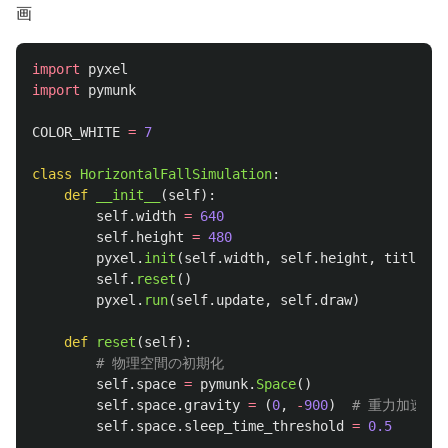
画
import
pyxel
import
pymunk
COLOR_WHITE
=
7
class
HorizontalFallSimulation
:
def
__init__
(
self
):
self
.
width
=
640
self
.
height
=
480
pyxel
.
init
(
self
.
width
,
self
.
height
,
title
=
"
H
self
.
reset
()
pyxel
.
run
(
self
.
update
,
self
.
draw
)
def
reset
(
self
):
self
.
space
=
pymunk
.
Space
()
self
.
space
.
gravity
=
(
0
,
-
900
)
self
.
space
.
sleep_time_threshold
=
0.5