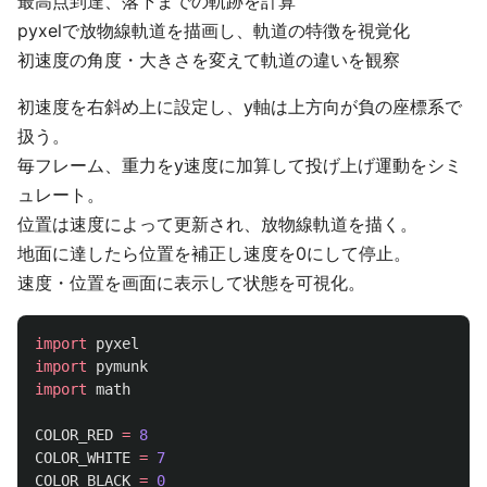
最高点到達、落下までの軌跡を計算
pyxelで放物線軌道を描画し、軌道の特徴を視覚化
初速度の角度・大きさを変えて軌道の違いを観察
初速度を右斜め上に設定し、y軸は上方向が負の座標系で
扱う。
毎フレーム、重力をy速度に加算して投げ上げ運動をシミ
ュレート。
位置は速度によって更新され、放物線軌道を描く。
地面に達したら位置を補正し速度を0にして停止。
速度・位置を画面に表示して状態を可視化。
import
pyxel
import
pymunk
import
math
COLOR_RED
=
8
COLOR_WHITE
=
7
COLOR_BLACK
=
0