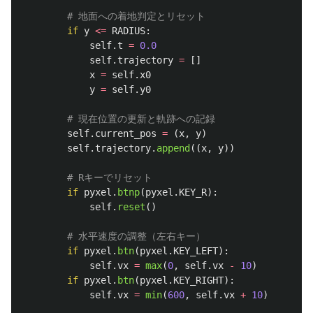
if
y
<=
RADIUS
:
self
.
t
=
0.0
self
.
trajectory
=
[]
x
=
self
.
x0
y
=
self
.
y0
self
.
current_pos
=
(
x
,
y
)
self
.
trajectory
.
append
((
x
,
y
))
if
pyxel
.
btnp
(
pyxel
.
KEY_R
):
self
.
reset
()
if
pyxel
.
btn
(
pyxel
.
KEY_LEFT
):
self
.
vx
=
max
(
0
,
self
.
vx
-
10
)
if
pyxel
.
btn
(
pyxel
.
KEY_RIGHT
):
self
.
vx
=
min
(
600
,
self
.
vx
+
10
)