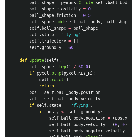
ball_shape
=
pymunk
.
Circle
(
self
.
ball_body
,
r
ball_shape
.
elasticity
=
0
ball_shape
.
friction
=
0.5
self
.
space
.
add
(
self
.
ball_body
,
ball_shape
)
self
.
ball_shape
=
ball_shape
self
.
state
=
"
flying
"
self
.
trajectory
=
[]
self
.
ground_y
=
60
def
update
(
self
):
self
.
space
.
step
(
1
/
60.0
)
if
pyxel
.
btnp
(
pyxel
.
KEY_R
):
self
.
reset
()
return
pos
=
self
.
ball_body
.
position
vel
=
self
.
ball_body
.
velocity
if
self
.
state
==
"
flying
"
:
if
pos
.
y
<=
self
.
ground_y
:
self
.
ball_body
.
position
=
(
pos
.
x
,
se
self
.
ball_body
.
velocity
=
(
0
,
0
)
self
.
ball_body
.
angular_velocity
=
0