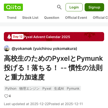
search
Login
Signup
Trend
Stock List
Question
Official Event
Official
Pyxel
Advent Calendar
2025
Day 12
@
yokamak
(
yuichirou yokomakura
)
高校生のためのPyxelとPymunk
投げる！落ちる！ -- 慣性の法則
と重力加速度
Python
物理エンジン
Pyxel
生成AI
Pymunk
4
Last updated at
2025-12-22
Posted at
2025-12-11