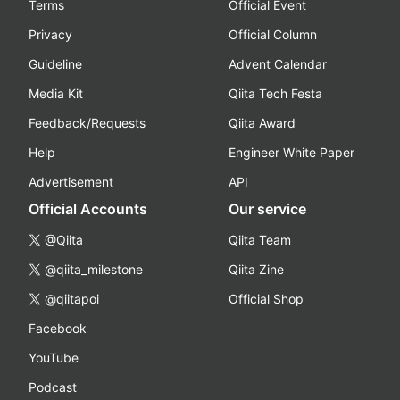
Terms
Official Event
Privacy
Official Column
Guideline
Advent Calendar
Media Kit
Qiita Tech Festa
Feedback/Requests
Qiita Award
Help
Engineer White Paper
Advertisement
API
Official Accounts
Our service
@Qiita
Qiita Team
@qiita_milestone
Qiita Zine
@qiitapoi
Official Shop
Facebook
YouTube
Podcast