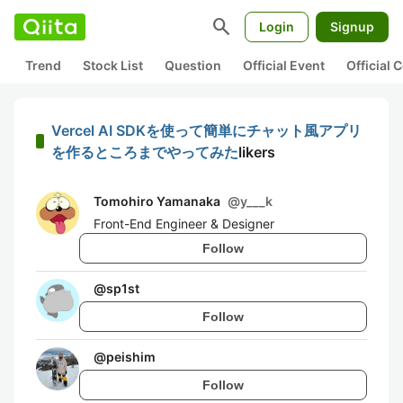
search
Login
Signup
Trend
Stock List
Question
Official Event
Official
Vercel AI SDKを使って簡単にチャット風アプリ
を作るところまでやってみた
likers
Tomohiro Yamanaka
@
y___k
Front-End Engineer & Designer
Follow
@
sp1st
Follow
@
peishim
Follow