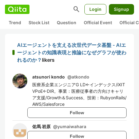
search
Login
Signup
Trend
Stock List
Question
Official Event
Official
AIエージェントを支える次世代データ基盤 - AIエ
ージェントの知識表現と推論になぜグラフが使わ
れるのか？
likers
atsunori kondo
@
atkondo
医療系企業エンジニアG LD←インデックス/iXIT
VPoE←DIR。事業：医療従事者の方向けキャリ
ア支援/Growth＆Success、技術：RubyonRails/
AWS/Salesforce
Follow
佑馬 岩原
@
yumaiwahara
Follow