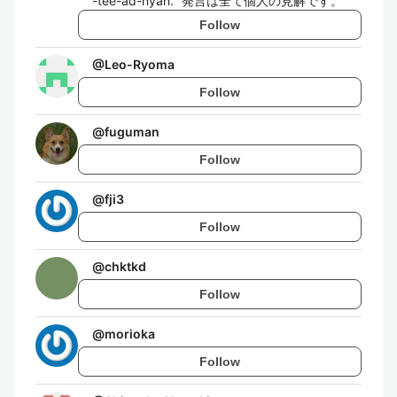
-tee-ad-nyan." 発言は全て個人の見解です。
Follow
@
Leo-Ryoma
Follow
@
fuguman
Follow
@
fji3
Follow
@
chktkd
Follow
@
morioka
Follow