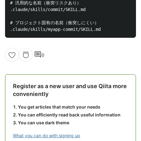
# 汎用的な名前（衝突リスクあり）

.claude/skills/commit/SKILL.md

# プロジェクト固有の名前（衝突しにくい）

comment
0
Register as a new user and use Qiita more
conveniently
You get articles that match your needs
You can efficiently read back useful information
You can use dark theme
What you can do with signing up