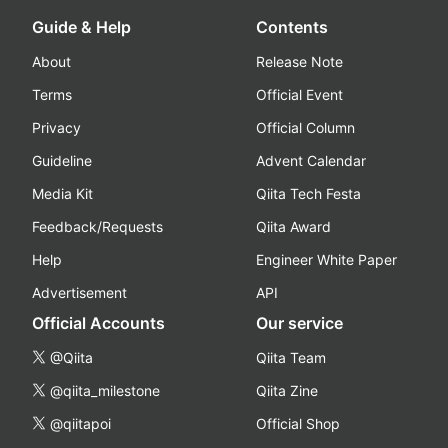
Guide & Help
Contents
About
Release Note
Terms
Official Event
Privacy
Official Column
Guideline
Advent Calendar
Media Kit
Qiita Tech Festa
Feedback/Requests
Qiita Award
Help
Engineer White Paper
Advertisement
API
Official Accounts
Our service
@Qiita
Qiita Team
@qiita_milestone
Qiita Zine
@qiitapoi
Official Shop