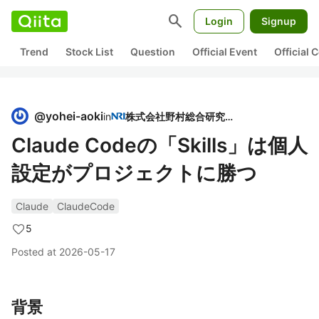
search
Login
Signup
Trend
Stock List
Question
Official Event
Official
@
yohei-aoki
in
株式会社野村総合研究所
Claude Codeの「Skills」は個人
設定がプロジェクトに勝つ
Claude
ClaudeCode
5
Posted at
2026-05-17
背景