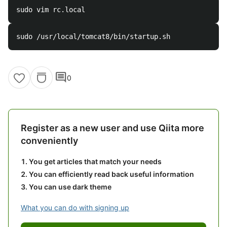
comment
0
Register as a new user and use Qiita more
conveniently
You get articles that match your needs
You can efficiently read back useful information
You can use dark theme
What you can do with signing up