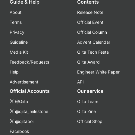
Guide & Help
Contents
About
Release Note
Terms
Official Event
Privacy
Official Column
Guideline
Advent Calendar
Media Kit
Qiita Tech Festa
Feedback/Requests
Qiita Award
Help
Engineer White Paper
Advertisement
API
Official Accounts
Our service
@Qiita
Qiita Team
@qiita_milestone
Qiita Zine
@qiitapoi
Official Shop
Facebook