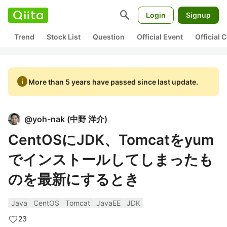
search
Login
Signup
Trend
Stock List
Question
Official Event
Official
info
More than 5 years have passed since last update.
@
yoh-nak
(
中野 洋介
)
CentOSにJDK、Tomcatをyum
でインストールしてしまったも
のを最新にするとき
Java
CentOS
Tomcat
JavaEE
JDK
23