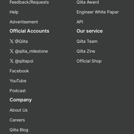
Feedback/Requests
Qiita Award
Help
Engineer White Paper
Advertisement
API
Official Accounts
Our service
@Qiita
Qiita Team
@qiita_milestone
Qiita Zine
@qiitapoi
Official Shop
Facebook
YouTube
Podcast
Company
About Us
Careers
Qiita Blog