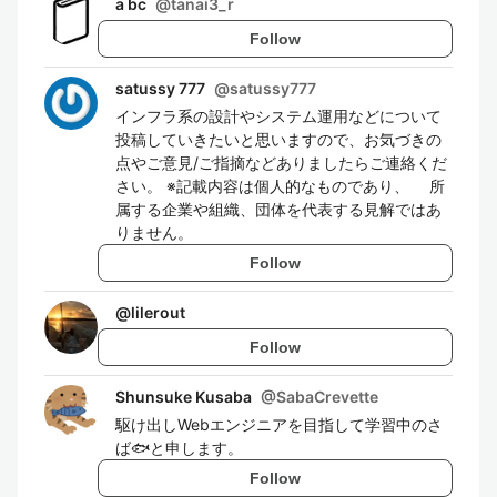
a bc
@
tanai3_r
Follow
satussy 777
@
satussy777
インフラ系の設計やシステム運用などについて
投稿していきたいと思いますので、お気づきの
点やご意見/ご指摘などありましたらご連絡くだ
さい。 ※記載内容は個人的なものであり、 所
属する企業や組織、団体を代表する見解ではあ
りません。
Follow
@
lilerout
Follow
Shunsuke Kusaba
@
SabaCrevette
駆け出しWebエンジニアを目指して学習中のさ
ば🐟と申します。
Follow