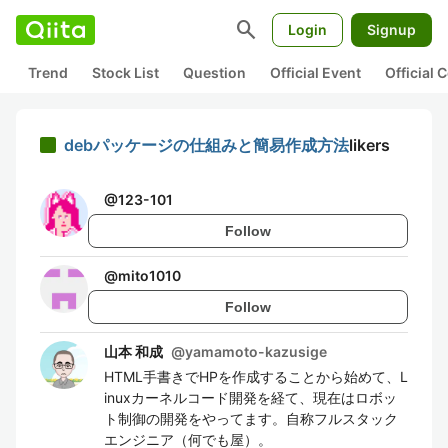
search
Login
Signup
Trend
Stock List
Question
Official Event
Official
debパッケージの仕組みと簡易作成方法
likers
@
123-101
Follow
@
mito1010
Follow
山本 和成
@
yamamoto-kazusige
HTML手書きでHPを作成することから始めて、L
inuxカーネルコード開発を経て、現在はロボッ
ト制御の開発をやってます。自称フルスタック
エンジニア（何でも屋）。