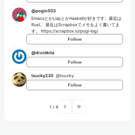
@
pogin503
EmacsとかLispとかHaskellが好きです。最近は
Rust。 最近はScrapboxでメモをよく書いてま
す。 https://scrapbox.io/pogi-log/
Follow
@
droidkita
Follow
tsucky230
@
tsucky
Follow
navigate_next
keyboard_double_arrow_right
1
/
4