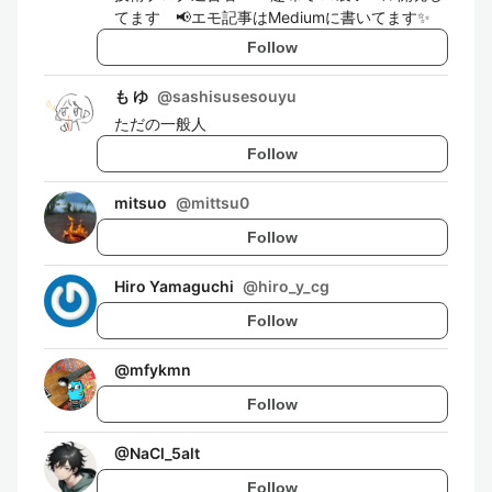
てます 📢エモ記事はMediumに書いてます✨
Follow
も ゆ
@
sashisusesouyu
ただの一般人
Follow
mitsuo
@
mittsu0
Follow
Hiro Yamaguchi
@
hiro_y_cg
Follow
@
mfykmn
Follow
@
NaCl_5alt
Follow