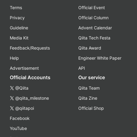
Terms
Official Event
Privacy
Official Column
Guideline
Advent Calendar
Media Kit
Qiita Tech Festa
Feedback/Requests
Qiita Award
Help
Engineer White Paper
Advertisement
API
Official Accounts
Our service
@Qiita
Qiita Team
@qiita_milestone
Qiita Zine
@qiitapoi
Official Shop
Facebook
YouTube