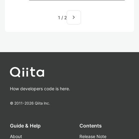
navigate_next
1
/
2
How developers code is here.
© 2011-
2026
Qiita Inc.
Guide & Help
Contents
About
Release Note