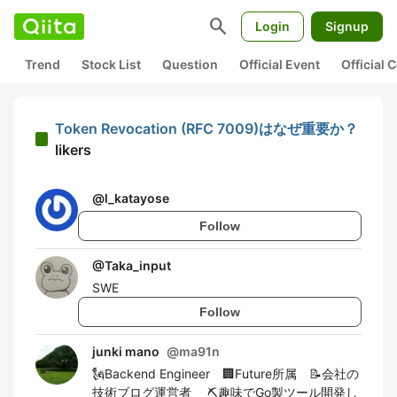
search
Login
Signup
Trend
Stock List
Question
Official Event
Official
Token Revocation (RFC 7009)はなぜ重要か？
likers
@
l_katayose
Follow
@
Taka_input
SWE
Follow
junki mano
@
ma91n
🗽Backend Engineer 🏢Future所属 📝会社の
技術ブログ運営者 ⛏趣味でGo製ツール開発し