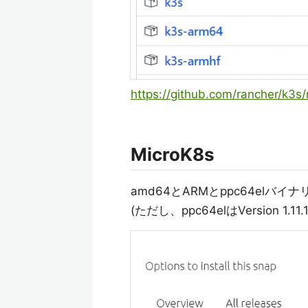
https://github.com/rancher/k3s/
MicroK8s
amd64とARMとppc64elバ
(ただし、ppc64elはVersion 1.11