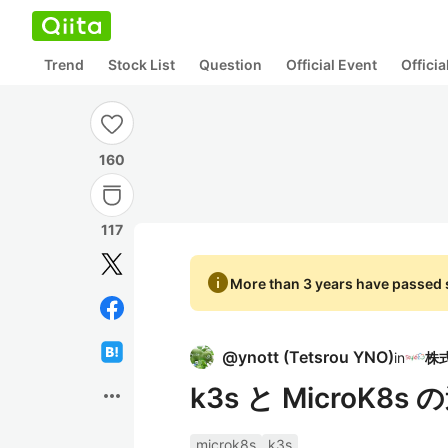
Trend
Stock List
Question
Official Event
Offici
160
117
info
More than 3 years have passed s
@
ynott
(
Tetsrou YNO
)
in
k3s と MicroK8
more_horiz
microk8s
k3s