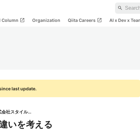
search
open_in_new
open_in_new
al Column
Organization
Qiita Careers
AI x Dev x Tea
ince last update.
株式会社スタイルズ
s の違いを考える