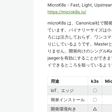
MicroK8s - Fast, Light, Upstre
https://microk8s.io/
microK8s は、Canonical
ています。バイナリーサイズは小
ろには注力しておらず、ワンコマン
りにしているようです。Maste
りません。開発向けのシングルKube
jaegerを有効にすることができ
イできるところを狙っているよう
用途
k3s
Mi
IoT、エッジ
〇
簡単インストール
〇
開発環境向き
△