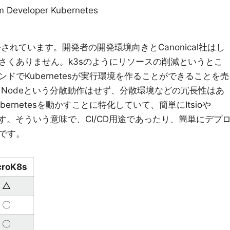
am Developer Kubernetes
社で開発されています。開発者の開発環境向きとCanonical社はし
さくありません。k3sのようにリソースの削減というとこ
ドでKubernetesが実行環境を作ることができることを売
rとNodeという分散動作はせず、分散環境などの冗長性はあ
rnetesを動かすことに特化していて、簡単にItsioや
ます。そういう意味で、CI/CD用途であったり、簡単にデプ
です。
croK8s
△
〇
〇