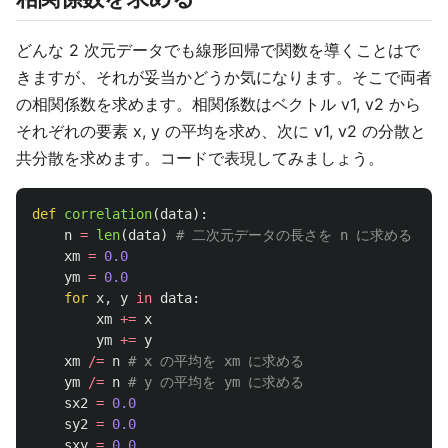
どんな 2 次元データでも線形回帰で関数を導くことはで
きますが、それが妥当かどうか気になります。そこで両者
の相関係数を求めます。相関係数はベクトル v1, v2 から
それぞれの要素 x, y の平均を求め、次に v1, v2 の分散と
共分散を求めます。コードで表現してみましょう。
def
correlation
(
data
):
n
=
len
(
data
)
xm
=
0.0
ym
=
0.0
for
x
,
y
in
data
:
xm
+=
x
ym
+=
y
xm
/=
n
ym
/=
n
sx2
=
0.0
sy2
=
0.0
sxy
=
0.0