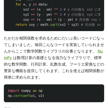
for
x
,
y
in
data
:
sx2
+=
(
x
-
xm
)
**
2
sy2
+=
(
y
-
ym
)
**
2
sxy
+=
(
x
-
xm
)
*
(
y
-
ym
)
return
sxy
/
math
.
sqrt
(
sx2
*
sy2
)
たかだか相関係数を求めるためにだいぶ長いコードになっ
てしまいました。毎回こんなコードを実装していられませ
んからここで数学関数ライブラリの出番となります。
Nu
mPy
は数理計算の基礎となる強力なライブラリで、標準
的な数学関数、行列計算、乱数生成、フーリエ変換などの
豊富な機能を提供してくれます。これを使えば相関係数が
簡単に求められます。
import
numpy
as
np
np
.
corrcoef
(
v1
,
v2
)