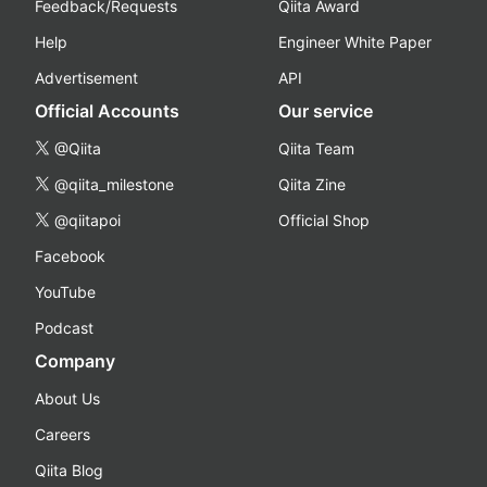
Feedback/Requests
Qiita Award
Help
Engineer White Paper
Advertisement
API
Official Accounts
Our service
@Qiita
Qiita Team
@qiita_milestone
Qiita Zine
@qiitapoi
Official Shop
Facebook
YouTube
Podcast
Company
About Us
Careers
Qiita Blog