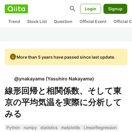
search
Login
Signup
Trend
Stock List
Question
Official Event
Official
info
More than 5 years have passed since last update.
@
ynakayama
(
Yasuhiro Nakayama
)
線形回帰と相関係数、そして東
京の平均気温を実際に分析して
みる
Python
numpy
statistics
matplotlib
LinearRegression