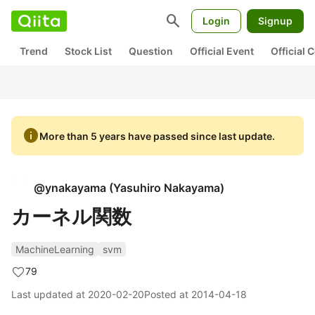
search
Login
Signup
Trend
Stock List
Question
Official Event
Official
info
More than 5 years have passed since last update.
@
ynakayama
(
Yasuhiro Nakayama
)
カーネル関数
MachineLearning
svm
79
Last updated at
2020-02-20
Posted at
2014-04-18