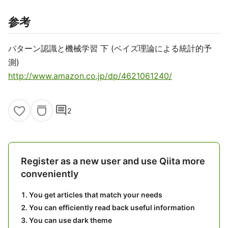
参考
パターン認識と機械学習 下 (ベイズ理論による統計的予
測)
http://www.amazon.co.jp/dp/4621061240/
comment
2
Register as a new user and use Qiita more
conveniently
You get articles that match your needs
You can efficiently read back useful information
You can use dark theme