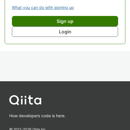
What you can do with signing up
Sign up
Login
How developers code is here.
© 2011-
2026
Qiita Inc.