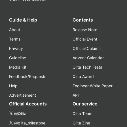
Guide & Help
Contents
About
Release Note
Terms
Official Event
Privacy
Official Column
Guideline
Advent Calendar
Media Kit
Qiita Tech Festa
Feedback/Requests
Qiita Award
Help
Engineer White Paper
Advertisement
API
Official Accounts
Our service
@Qiita
Qiita Team
@qiita_milestone
Qiita Zine