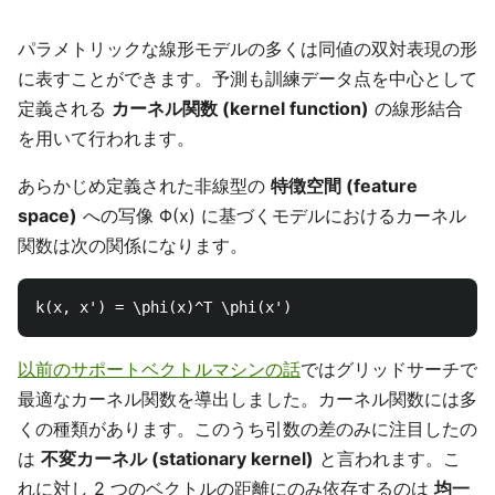
パラメトリックな線形モデルの多くは同値の双対表現の形
に表すことができます。予測も訓練データ点を中心として
定義される
カーネル関数 (kernel function)
の線形結合
を用いて行われます。
あらかじめ定義された非線型の
特徴空間 (feature
space)
への写像 Φ(x) に基づくモデルにおけるカーネル
関数は次の関係になります。
以前のサポートベクトルマシンの話
ではグリッドサーチで
最適なカーネル関数を導出しました。カーネル関数には多
くの種類があります。このうち引数の差のみに注目したの
は
不変カーネル (stationary kernel)
と言われます。こ
れに対し 2 つのベクトルの距離にのみ依存するのは
均一