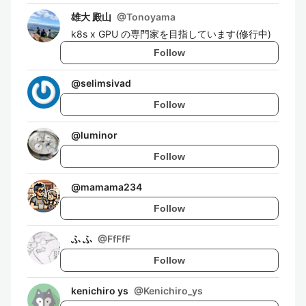
雄大 殿山
@
Tonoyama
k8s x GPU の専門家を目指しています(修行中)
Follow
@
selimsivad
Follow
@
luminor
Follow
@
mamama234
Follow
ふ ふ
@
FfFfF
Follow
kenichiro ys
@
Kenichiro_ys