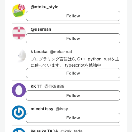
@
otoku_style
Follow
@
usersan
Follow
k tanaka
@
neka-nat
プログラミング言語はC, C++, python, rustを主
に使っています。 typescriptを勉強中
Follow
KK TT
@
TK8888
Follow
micchi issy
@
issy
Follow
Keisuke TADA
@
ksk_tada