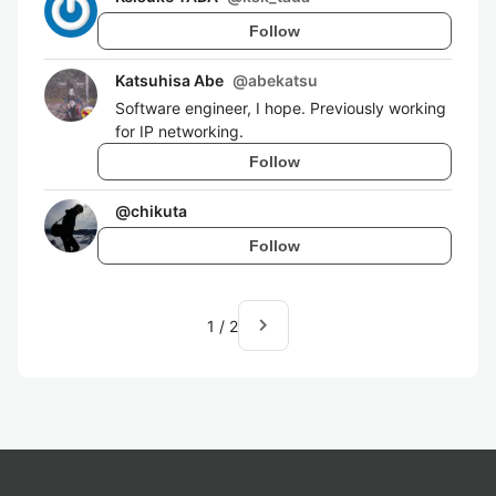
Follow
Katsuhisa Abe
@
abekatsu
Software engineer, I hope. Previously working
for IP networking.
Follow
@
chikuta
Follow
navigate_next
1
/
2