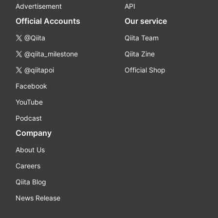
Advertisement
API
Official Accounts
Our service
@Qiita
Qiita Team
@qiita_milestone
Qiita Zine
@qiitapoi
Official Shop
Facebook
YouTube
Podcast
Company
About Us
Careers
Qiita Blog
News Release