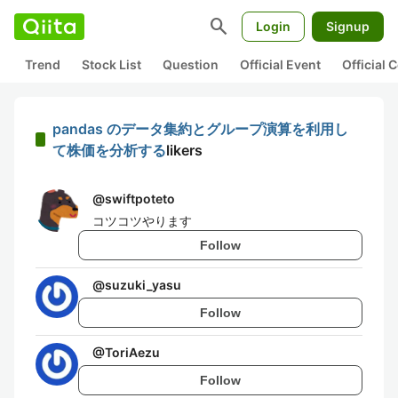
search
Login
Signup
Trend
Stock List
Question
Official Event
Official
pandas のデータ集約とグループ演算を利用し
て株価を分析する
likers
@
swiftpoteto
コツコツやります
Follow
@
suzuki_yasu
Follow
@
ToriAezu
Follow