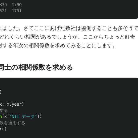
39  1790

られました。さてここにあげた数社は協働することも多そう
どれくらい相関があるでしょうか。ここからちょっと好奇
に対する年次の相関係数を求めてみることにします。
同士の相関係数を求める
)
x
:
x
.
year
)
h
(
x
[
'
NTT データ
'
])
rr
)