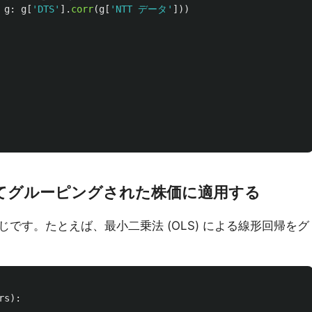
g
:
g
[
'
DTS
'
].
corr
(
g
[
'
NTT データ
'
]))
てグルーピングされた株価に適用する
です。たとえば、最小二乗法 (OLS) による線形回帰をグ
rs
):