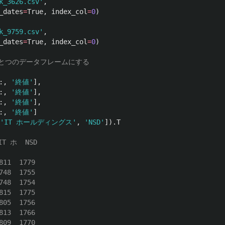
k_3626.csv
'
,
_dates
=
True
,
index_col
=
0
)
k_9759.csv
'
,
_dates
=
True
,
index_col
=
0
)
:,
'
終値
'
],
:,
'
終値
'
],
:,
'
終値
'
],
:,
'
終値
'
]
'
IT ホールディングス
'
,
'
NSD
'
]).
T
T ホ  NSD

11  1779

48  1755

48  1754

15  1775

05  1756

13  1766

09  1770
