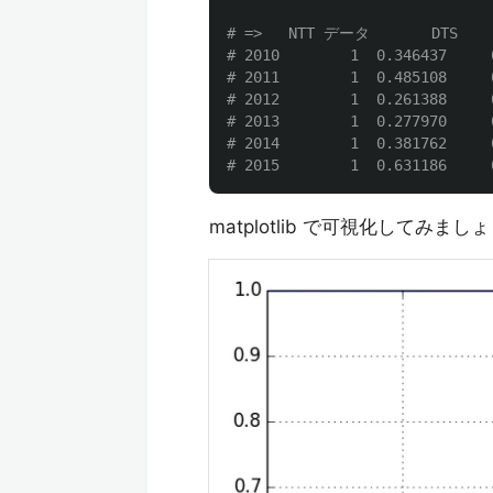
# =>   NTT データ       DTS     
# 2010        1  0.346437     
# 2011        1  0.485108     
# 2012        1  0.261388     
# 2013        1  0.277970     
# 2014        1  0.381762     
matplotlib で可視化してみまし