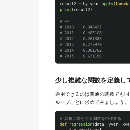
result2
=
by_year
.
apply
(
lambda
print
(
result2
)
# =>

# 2010    0.346437

# 2011    0.485108

# 2012    0.261388

# 2013    0.277970

# 2014    0.381762

少し複雑な関数を定義し
適用できるのは普通の関数でも同じ
ループごとに求めてみましょう。
def
regression
(
data
,
yvar
,
xva
Y
=
data
[
yvar
]