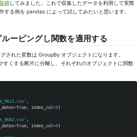
を取得
してみました。これで収集したデータを利用して実際
する例を pandas によって試してみたいと思います。
グルーピングし関数を適用する
ルーピングされた変数は GroupBy オブジェクトになります。
作しやすくする断片に分離し、それぞれのオブジェクトに関数
k_9613.csv
'
,
_dates
=
True
,
index_col
=
0
)
k_9682.csv
'
,
_dates
=
True
,
index_col
=
0
)