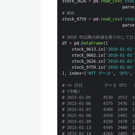
stock_3626
=
pd
.
read_csv
(
'
stoc
parse
stock_9759
=
pd
.
read_csv
(
'
stoc
parse
df
=
pd
.
DataFrame
([
stock_9613
.
ix
[
'
2010-01-01
'
stock_9682
.
ix
[
'
2010-01-01
'
stock_3626
.
ix
[
'
2010-01-01
'
stock_9759
.
ix
[
'
2010-01-01
'
],
index
=
[
'
NTT データ
'
,
'
DTS
'
,
# => 日付         データ DTS   I
# (中略)

# 2015-01-05     4530  2553  18
# 2015-01-06     4375  2476  17
# 2015-01-07     4300  2459  17
# 2015-01-08     4350  2481  18
# 2015-01-09     4330  2478  18
# 2015-01-13     4345  2480  18
# 2015-01-14     4260  2485  18