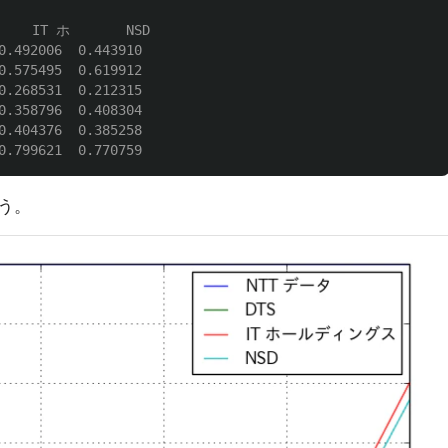
   IT ホ       NSD

0.492006  0.443910

0.575495  0.619912

0.268531  0.212315

0.358796  0.408304

0.404376  0.385258

ょう。