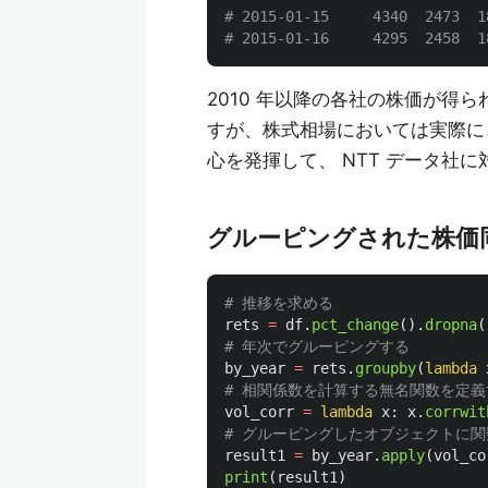
# 2015-01-15     4340  2473  18
2010 年以降の各社の株価が得
すが、株式相場においては実際に
心を発揮して、 NTT データ社
グルーピングされた株価
rets
=
df
.
pct_change
().
dropna
(
by_year
=
rets
.
groupby
(
lambda
vol_corr
=
lambda
x
:
x
.
corrwit
result1
=
by_year
.
apply
(
vol_co
print
(
result1
)