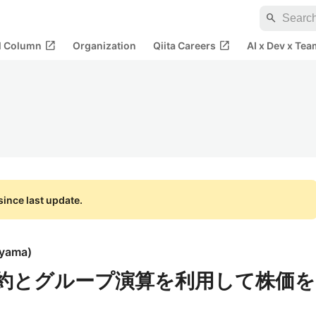
search
open_in_new
open_in_new
al Column
Organization
Qiita Careers
AI x Dev x Tea
ince last update.
ayama
)
タ集約とグループ演算を利用して株価を