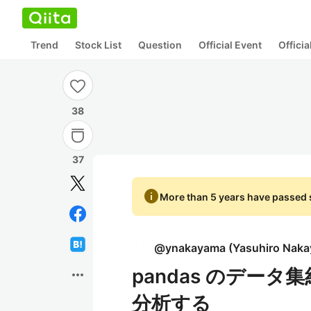
Trend
Stock List
Question
Official Event
Offici
38
37
info
More than 5 years have passed s
@
ynakayama
(
Yasuhiro Nak
pandas のデー
more_horiz
分析する