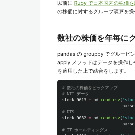
以前に
Ruby で日本国内の株価
の株価に対するグループ演算を操作
数社の株価を年毎に
pandas の groupby でグ
apply メソッドはデータを操
を適用した上で結合をします。
# 数社の株価をピックアップ

stock_9613
=
pd
.
read_csv
(
'
stoc
parse
stock_9682
=
pd
.
read_csv
(
'
stoc
parse