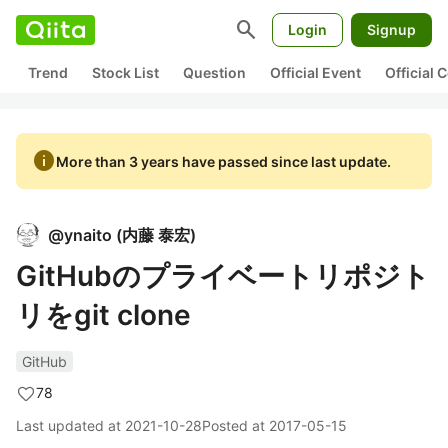
search
Login
Signup
Trend
Stock List
Question
Official Event
Official
info
More than 3 years have passed since last update.
@
ynaito
(
内藤 泰宏
)
GitHubのプライベートリポジト
リをgit clone
GitHub
78
Last updated at
2021-10-28
Posted at
2017-05-15