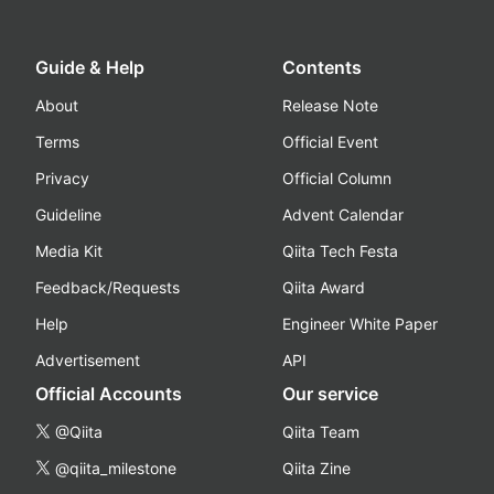
Guide & Help
Contents
About
Release Note
Terms
Official Event
Privacy
Official Column
Guideline
Advent Calendar
Media Kit
Qiita Tech Festa
Feedback/Requests
Qiita Award
Help
Engineer White Paper
Advertisement
API
Official Accounts
Our service
@Qiita
Qiita Team
@qiita_milestone
Qiita Zine