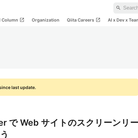
search
open_in_new
open_in_new
al Column
Organization
Qiita Careers
AI x Dev x Tea
ince last update.
eOver で Web サイトのスクリーンリ
よう