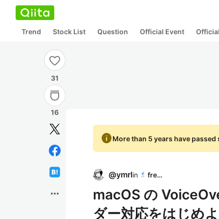
Trend
Stock List
Question
Official Event
Offici
31
16
info
More than 5 years have passed s
@
ymrl
in
freee
macOS の Voic
more_horiz
ダー対応をはじめ