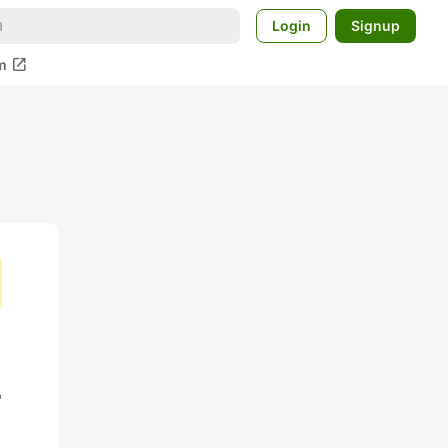
Login
Signup
open_in_new
m
ー