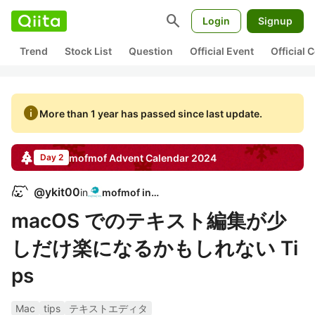
search
Login
Signup
Trend
Stock List
Question
Official Event
Official
info
More than 1 year has passed since last update.
mofmof
Advent Calendar
2024
Day 2
@
ykit00
in
mofmof inc.
macOS でのテキスト編集が少
しだけ楽になるかもしれない Ti
ps
Mac
tips
テキストエディタ