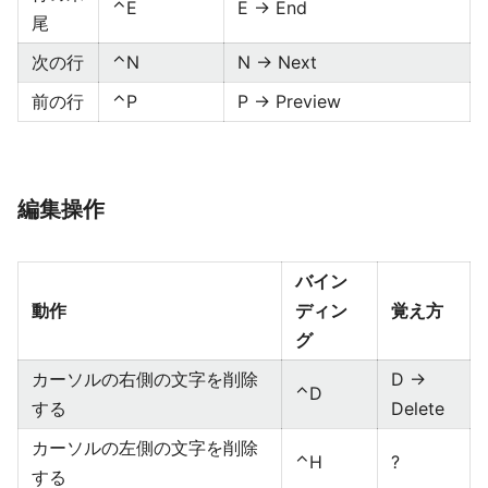
⌃E
E → End
尾
次の行
⌃N
N → Next
前の行
⌃P
P → Preview
編集操作
バイン
動作
ディン
覚え方
グ
カーソルの右側の文字を削除
D →
⌃D
する
Delete
カーソルの左側の文字を削除
⌃H
?
する