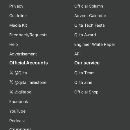
Privacy
Official Column
Guideline
Advent Calendar
Media Kit
Qiita Tech Festa
Feedback/Requests
Qiita Award
Help
Engineer White Paper
Advertisement
API
Official Accounts
Our service
@Qiita
Qiita Team
@qiita_milestone
Qiita Zine
@qiitapoi
Official Shop
Facebook
YouTube
Podcast
Company