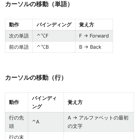
カーソルの移動（単語）
動作
バインディング
覚え方
次の単語
⌃⌥F
F → Forward
前の単語
⌃⌥B
B → Back
カーソルの移動（行）
バインディ
動作
覚え方
ング
行の先
A → アルファベットの最初
⌃A
頭
の文字
行の末