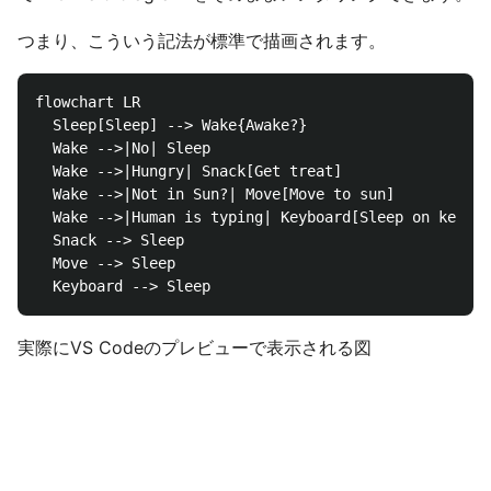
つまり、こういう記法が標準で描画されます。
flowchart LR

  Sleep[Sleep] --> Wake{Awake?}

  Wake -->|No| Sleep

  Wake -->|Hungry| Snack[Get treat]

  Wake -->|Not in Sun?| Move[Move to sun]

  Wake -->|Human is typing| Keyboard[Sleep on keyboa
  Snack --> Sleep

  Move --> Sleep

実際にVS Codeのプレビューで表示される図