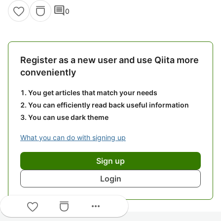
comment
0
Register as a new user and use Qiita more
conveniently
You get articles that match your needs
You can efficiently read back useful information
You can use dark theme
What you can do with signing up
Sign up
Login
more_horiz