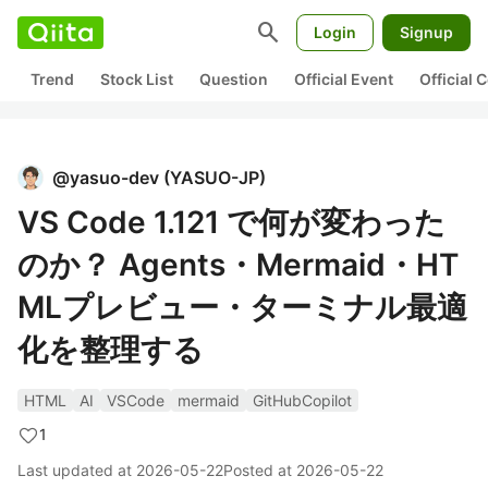
search
Login
Signup
Trend
Stock List
Question
Official Event
Official
@
yasuo-dev
(
YASUO-JP
)
VS Code 1.121 で何が変わった
のか？ Agents・Mermaid・HT
MLプレビュー・ターミナル最適
化を整理する
HTML
AI
VSCode
mermaid
GitHubCopilot
1
Last updated at
2026-05-22
Posted at
2026-05-22