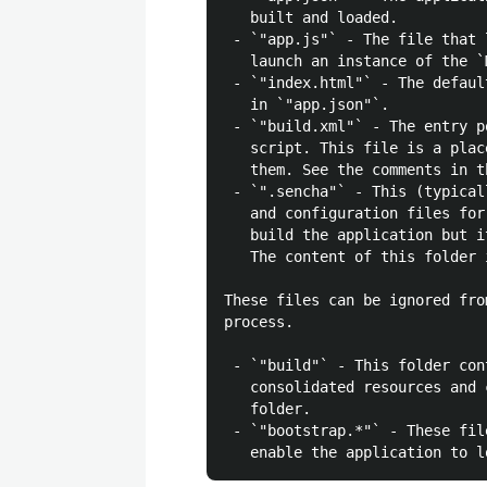
   built and loaded.

 - `"app.js"` - The file that 
   launch an instance of the `
 - `"index.html"` - The defaul
   in `"app.json"`.

 - `"build.xml"` - The entry p
   script. This file is a plac
   them. See the comments in t
 - `".sencha"` - This (typical
   and configuration files for
   build the application but i
   The content of this folder 
These files can be ignored fro
process.

 - `"build"` - This folder con
   consolidated resources and 
   folder.

 - `"bootstrap.*"` - These fil