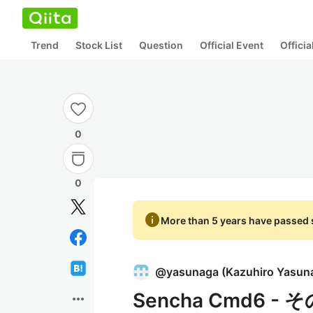
Trend
Stock List
Question
Official Event
Offici
0
0
info
More than 5 years have passed s
@
yasunaga
(
Kazuhiro Yasun
Sencha Cmd6 - 
more_horiz