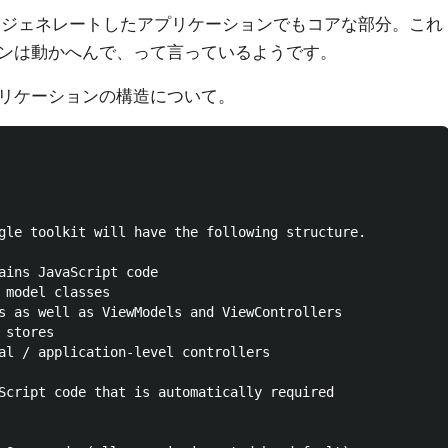
p。ジェネレートしたアプリケーションでもコアな部分。これ
ンは動かへんで、って言っているようです。
リケーションの構造について。
gle toolkit will have the following structure.

ains JavaScript code

 model classes

s as well as ViewModels and ViewControllers

stores

al / application-level controllers

Script code that is automatically required
