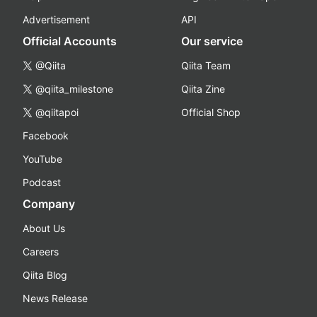
Advertisement
API
Official Accounts
Our service
@Qiita
Qiita Team
@qiita_milestone
Qiita Zine
@qiitapoi
Official Shop
Facebook
YouTube
Podcast
Company
About Us
Careers
Qiita Blog
News Release