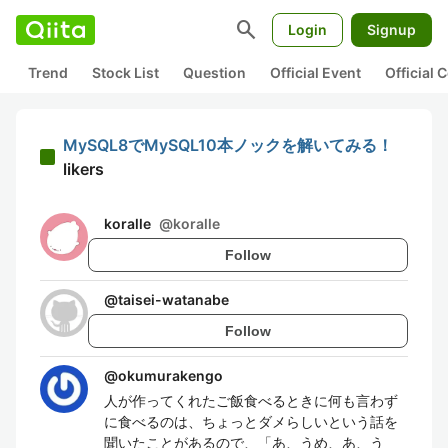
search
Login
Signup
Trend
Stock List
Question
Official Event
Official
MySQL8でMySQL10本ノックを解いてみる！
likers
koralle
@
koralle
Follow
@
taisei-watanabe
Follow
@
okumurakengo
人が作ってくれたご飯食べるときに何も言わず
に食べるのは、ちょっとダメらしいという話を
聞いたことがあるので、「あ、うめ、あ、う