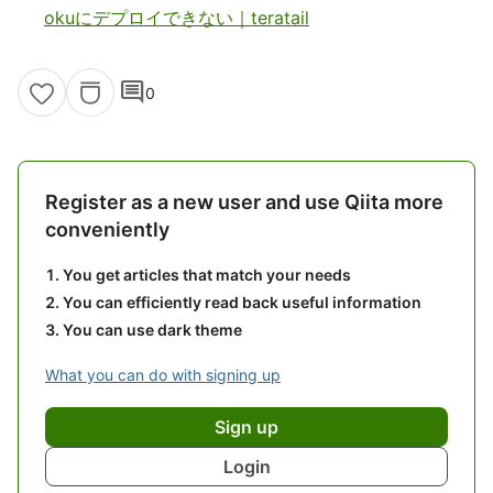
okuにデプロイできない｜teratail
comment
0
Register as a new user and use Qiita more
conveniently
You get articles that match your needs
You can efficiently read back useful information
You can use dark theme
What you can do with signing up
Sign up
Login