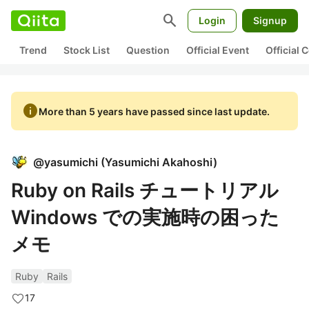
search
Login
Signup
Trend
Stock List
Question
Official Event
Official
info
More than 5 years have passed since last update.
@
yasumichi
(
Yasumichi Akahoshi
)
Ruby on Rails チュートリアル
Windows での実施時の困った
メモ
Ruby
Rails
17