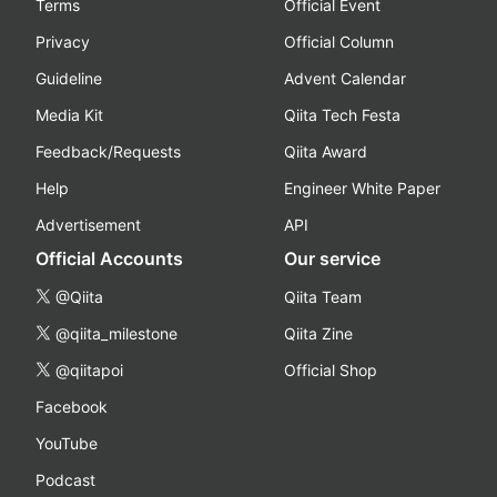
Terms
Official Event
Privacy
Official Column
Guideline
Advent Calendar
Media Kit
Qiita Tech Festa
Feedback/Requests
Qiita Award
Help
Engineer White Paper
Advertisement
API
Official Accounts
Our service
@Qiita
Qiita Team
@qiita_milestone
Qiita Zine
@qiitapoi
Official Shop
Facebook
YouTube
Podcast