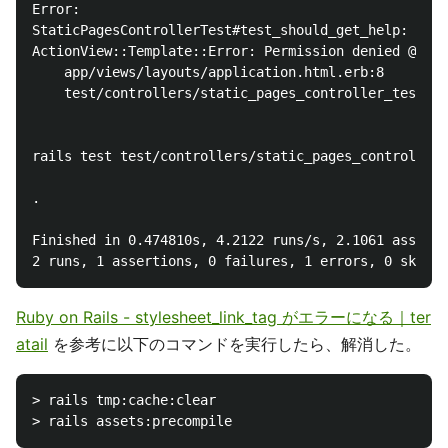
Error:

StaticPagesControllerTest#test_should_get_help:

ActionView::Template::Error: Permission denied @ rb_
    app/views/layouts/application.html.erb:8

    test/controllers/static_pages_controller_test.rb
rails test test/controllers/static_pages_controller_
.

Finished in 0.474810s, 4.2122 runs/s, 2.1061 asserti
Ruby on Rails - stylesheet_link_tag がエラーになる｜ter
atail
を参考に以下のコマンドを実行したら、解消した。
> rails tmp:cache:clear
