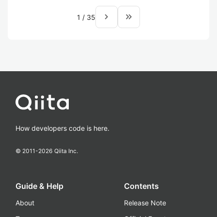
navigate_next
keyboard_double_arrow_right
1
/
35
How developers code is here.
© 2011-
2026
Qiita Inc.
Guide & Help
Contents
About
Release Note