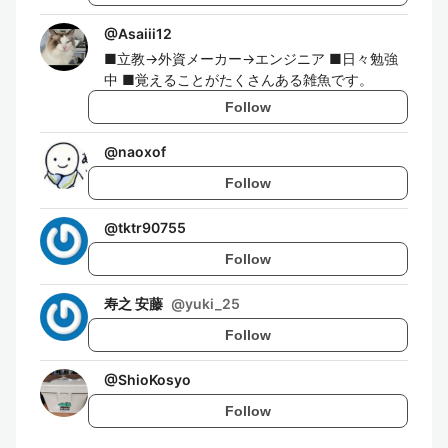
@
Asaiii12
■立教→外資メーカー→エンジニア ■日々勉強
中 ■覚えることがたくさんある雑魚です。
Follow
@
naoxof
Follow
@
tktr90755
Follow
寿之 安藤
@
yuki_25
Follow
@
ShioKosyo
Follow