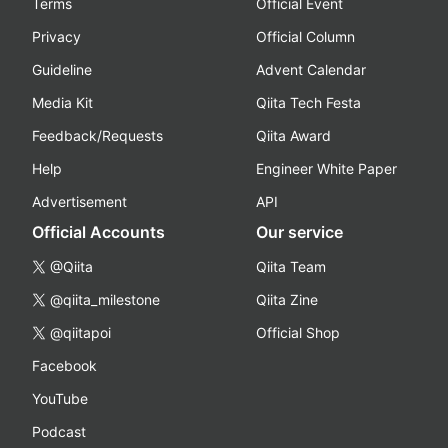
Terms
Official Event
Privacy
Official Column
Guideline
Advent Calendar
Media Kit
Qiita Tech Festa
Feedback/Requests
Qiita Award
Help
Engineer White Paper
Advertisement
API
Official Accounts
Our service
@Qiita
Qiita Team
@qiita_milestone
Qiita Zine
@qiitapoi
Official Shop
Facebook
YouTube
Podcast