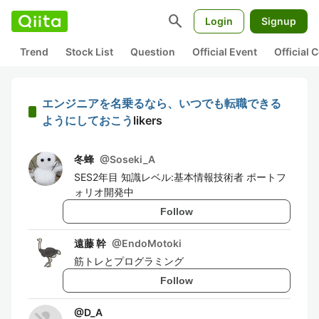
search
Login
Signup
Trend
Stock List
Question
Official Event
Official
エンジニアを名乗るなら、いつでも転職できる
ようにしておこう
likers
冬蜂
@
Soseki_A
SES2年目 知識レベル:基本情報技術者 ポートフ
ォリオ開発中
Follow
遠藤 幹
@
EndoMotoki
筋トレとプログラミング
Follow
@
D_A