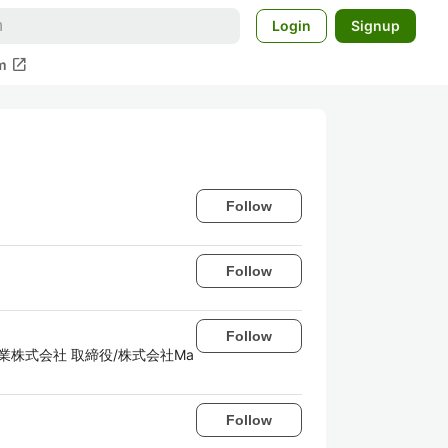
Login
Signup
open_in_new
m
Follow
Follow
Follow
株式会社 取締役/株式会社Ma
Follow