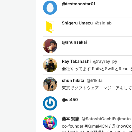
@
testmonstar01
Shigeru Umezu
@
siglab
@
shunsakai
Ray Takahashi
@
rayray_py
会社やってます RailsとSwiftとRea
shun hikita
@
h1kita
東京でソフトウェアエンジニアをして
@
st450
藤本 賢志
@
SatoshiGachiFujimoto
co-founder #KumaMCN / @KnowCo