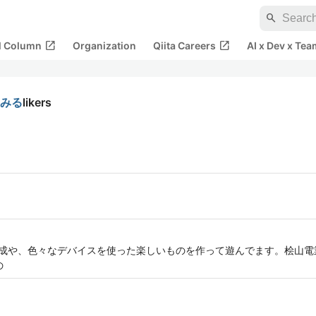
search
open_in_new
open_in_new
al Column
Organization
Qiita Careers
AI x Dev x Tea
てみる
likers
の作成や、色々なデバイスを使った楽しいものを作って遊んでます。桧山電業
の