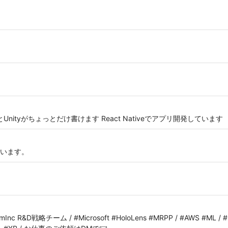
ctとUnityがちょっとだけ書けます React Nativeでアプリ開発しています
います。
mInc R&D戦略チーム / #Microsoft #HoloLens #MRPP / #AWS #ML / #