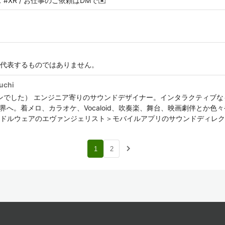
ース #XR / お仕事のご依頼はDMで✉️
代表するものではありません。
uchi
アイコンでした） エンジニア寄りのサウンドデザイナー。インタラクティブな
界へ。着メロ、カラオケ、Vocaloid、吹奏楽、舞台、映画劇伴とか色々
ドルウェアのエヴァンジェリスト＞モバイルアプリのサウンドディレク
navigate_next
1
2