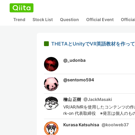
Trend
Stock List
Question
Official Event
Offici
THETAとUnityでVR英語教材を作っ
@
_udonba
@
sentomo594
檜山 正樹
@
JackMasaki
VR/AR/MRを使用したコンテンツ
rk-on 代表取締役 ※発言は個人のも
Kurasa Katsuhisa
@
koolweb37