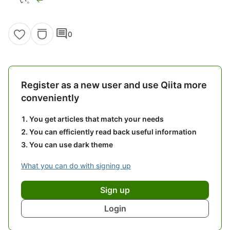
comment
0
Register as a new user and use Qiita more
conveniently
You get articles that match your needs
You can efficiently read back useful information
You can use dark theme
What you can do with signing up
Sign up
Login