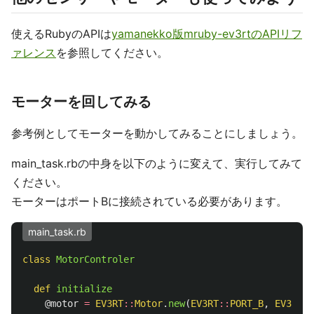
使えるRubyのAPIは
yamanekko版mruby-ev3rtのAPIリフ
ァレンス
を参照してください。
モーターを回してみる
参考例としてモーターを動かしてみることにしましょう。
main_task.rbの中身を以下のように変えて、実行してみて
ください。
モーターはポートBに接続されている必要があります。
main_task.rb
class
MotorControler
def
initialize
@motor
=
EV3RT
::
Motor
.
new
(
EV3RT
::
PORT_B
,
EV3RT
::