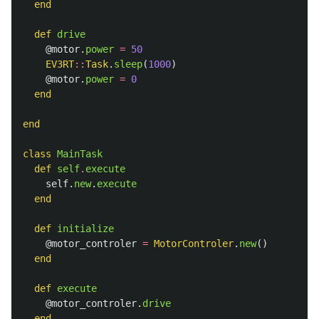
end
def
drive
@motor
.
power
=
50
EV3RT
::
Task
.
sleep
(
1000
)
@motor
.
power
=
0
end
end
class
MainTask
def
self
.
execute
self
.
new
.
execute
end
def
initialize
@motor_controler
=
MotorControler
.
new
()
end
def
execute
@motor_controler
.
drive
end