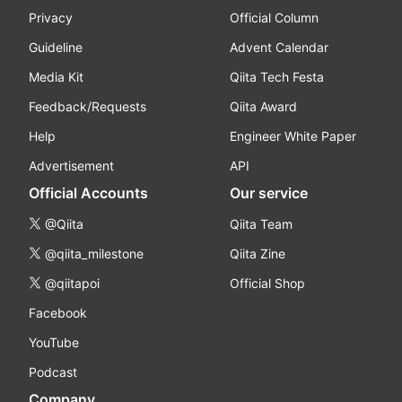
Privacy
Official Column
Guideline
Advent Calendar
Media Kit
Qiita Tech Festa
Feedback/Requests
Qiita Award
Help
Engineer White Paper
Advertisement
API
Official Accounts
Our service
@Qiita
Qiita Team
@qiita_milestone
Qiita Zine
@qiitapoi
Official Shop
Facebook
YouTube
Podcast
Company