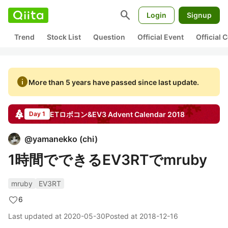
search
Login
Signup
Trend
Stock List
Question
Official Event
Official
info
More than 5 years have passed since last update.
ETロボコン&EV3
Advent Calendar
2018
Day 1
@
yamanekko
(
chi
)
1時間でできるEV3RTでmruby
mruby
EV3RT
6
Last updated at
2020-05-30
Posted at
2018-12-16