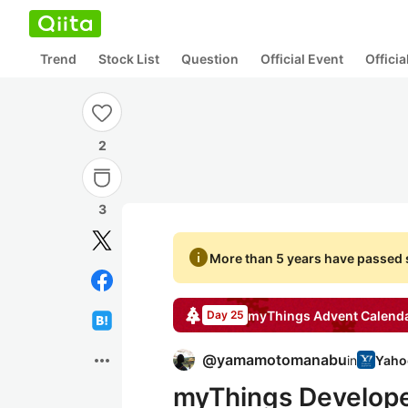
Trend
Stock List
Question
Official Event
Offici
2
3
info
More than 5 years have passed s
myThings
Advent Calend
Day 25
more_horiz
@
yamamotomanabu
in
myThings Develo