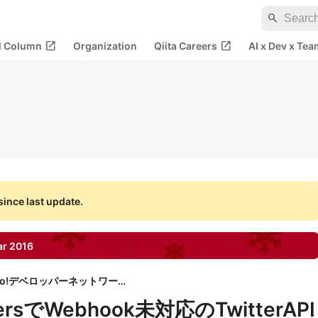
search
open_in_new
open_in_new
al Column
Organization
Qiita Careers
AI x Dev x Tea
ince last update.
ar
2016
Yahoo!デベロッパーネットワーク
persでWebhook未対応のTwitterAPI