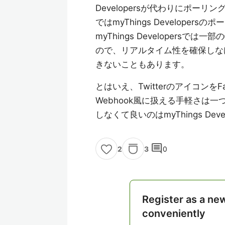
Developersが代わりにポ
ではmyThings Develope
myThings Developer
ので、リアルタイム性を確保しな
きないこともあります。
とはいえ、TwitterのアイコンをF
Webhook風に扱える手軽さは
しなくて良いのはmyThings De
comment
3
0
2
Register as a ne
conveniently