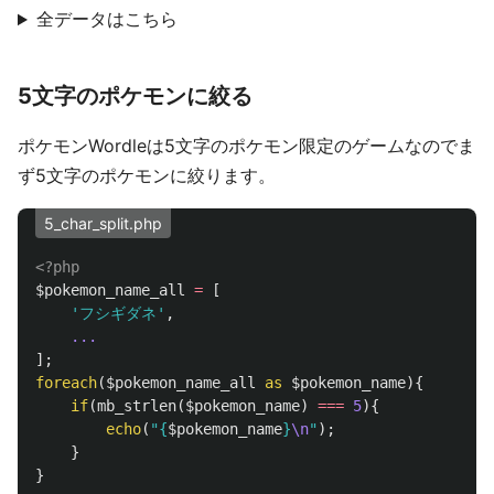
全データはこちら
5文字のポケモンに絞る
ポケモンWordleは5文字のポケモン限定のゲームなのでま
ず5文字のポケモンに絞ります。
5_char_split.php
<?php
$pokemon_name_all
=
[
'フシギダネ'
,
...
];
foreach
(
$pokemon_name_all
as
$pokemon_name
){
if
(
mb_strlen
(
$pokemon_name
)
===
5
){
echo
(
"
{
$pokemon_name
}
\n
"
);
}
}