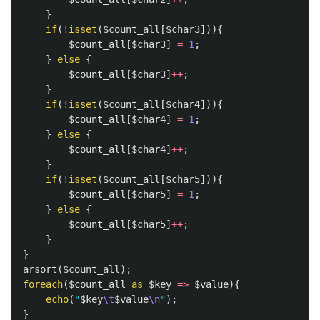
}
if
(
!
isset
(
$count_all
[
$char3
])){
$count_all
[
$char3
]
=
1
;
}
else
{
$count_all
[
$char3
]
++
;
}
if
(
!
isset
(
$count_all
[
$char4
])){
$count_all
[
$char4
]
=
1
;
}
else
{
$count_all
[
$char4
]
++
;
}
if
(
!
isset
(
$count_all
[
$char5
])){
$count_all
[
$char5
]
=
1
;
}
else
{
$count_all
[
$char5
]
++
;
}
}
arsort
(
$count_all
);
foreach
(
$count_all
as
$key
=>
$value
){
echo
(
"
$key
\t
$value
\n
"
);
}