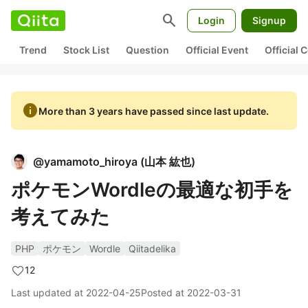
search
Login
Signup
Trend
Stock List
Question
Official Event
Official
info
More than 3 years have passed since last update.
@
yamamoto_hiroya
(
山本 紘也
)
ポケモンWordleの最適な初手を
考えてみた
PHP
ポケモン
Wordle
Qiitadelika
12
Last updated at
2022-04-25
Posted at
2022-03-31