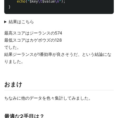
echo
(
"
$key
\t
$value
\n
"
);
}
結果はこちら
最高スコアはジーランスの574
最低スコアはカゲボウズの128
でした。
結果ジーランスが1番効率が良さそうだ、という結論にな
りました。
おまけ
ちなみに他のデータを色々集計してみました。
最適な2手目は？