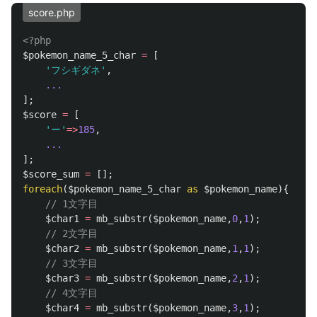
score.php
<?php
$pokemon_name_5_char
=
[
'フシギダネ'
,
...
];
$score
=
[
'ー'
=>
185
,
...
];
$score_sum
=
[];
foreach
(
$pokemon_name_5_char
as
$pokemon_name
){
// 1文字目
$char1
=
mb_substr
(
$pokemon_name
,
0
,
1
);
// 2文字目
$char2
=
mb_substr
(
$pokemon_name
,
1
,
1
);
// 3文字目
$char3
=
mb_substr
(
$pokemon_name
,
2
,
1
);
// 4文字目
$char4
=
mb_substr
(
$pokemon_name
,
3
,
1
);