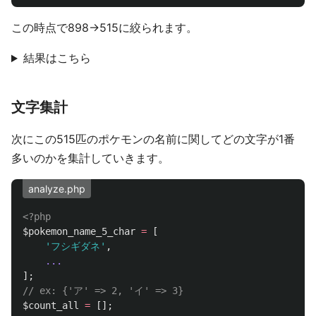
この時点で898→515に絞られます。
結果はこちら
文字集計
次にこの515匹のポケモンの名前に関してどの文字が1番
多いのかを集計していきます。
analyze.php
<?php
$pokemon_name_5_char
=
[
'フシギダネ'
,
...
];
// ex: {'ア' => 2, 'イ' => 3}
$count_all
=
[];