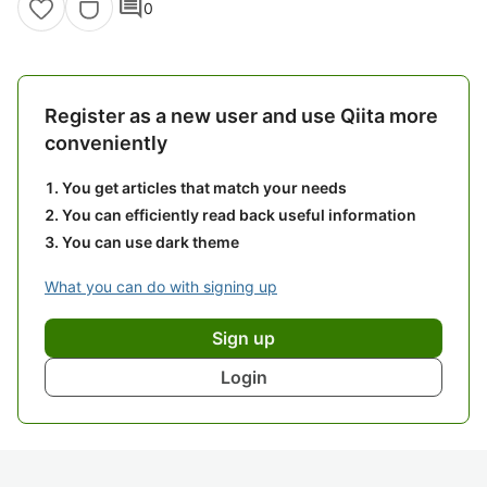
comment
0
Register as a new user and use Qiita more
conveniently
You get articles that match your needs
You can efficiently read back useful information
You can use dark theme
What you can do with signing up
Sign up
Login