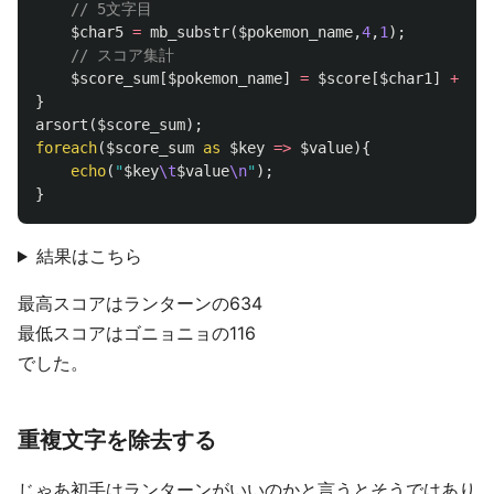
// 5文字目
$char5
=
mb_substr
(
$pokemon_name
,
4
,
1
);
// スコア集計
$score_sum
[
$pokemon_name
]
=
$score
[
$char1
]
+
$sc
}
arsort
(
$score_sum
);
foreach
(
$score_sum
as
$key
=>
$value
){
echo
(
"
$key
\t
$value
\n
"
);
}
結果はこちら
最高スコアはランターンの634
最低スコアはゴニョニョの116
でした。
重複文字を除去する
じゃあ初手はランターンがいいのかと言うとそうではあり