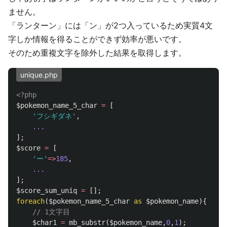
ません。
「ランターン」には「ン」が2つ入っているため実質4文
字しか情報を得ることができず効率が悪いです。
そのため重複文字を除外した結果を取得します。
unique.php
<?php
$pokemon_name_5_char
=
[
'フシギダネ'
,
...
];
$score
=
[
'ー'
=>
185
,
...
];
$score_sum_uniq
=
[];
foreach
(
$pokemon_name_5_char
as
$pokemon_name
){
// 1文字目
$char1
=
mb_substr
(
$pokemon_name
,
0
,
1
);