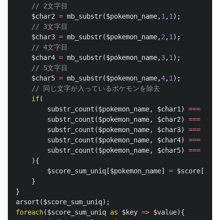
// 2文字目
$char2
=
mb_substr
(
$pokemon_name
,
1
,
1
);
// 3文字目
$char3
=
mb_substr
(
$pokemon_name
,
2
,
1
);
// 4文字目
$char4
=
mb_substr
(
$pokemon_name
,
3
,
1
);
// 5文字目
$char5
=
mb_substr
(
$pokemon_name
,
4
,
1
);
// 同じ文字が入っているポケモンを除去
if
(
substr_count
(
$pokemon_name
,
$char1
)
===
1
&&
substr_count
(
$pokemon_name
,
$char2
)
===
1
&&
substr_count
(
$pokemon_name
,
$char3
)
===
1
&&
substr_count
(
$pokemon_name
,
$char4
)
===
1
&&
substr_count
(
$pokemon_name
,
$char5
)
===
1
){
$score_sum_uniq
[
$pokemon_name
]
=
$score
[
$cha
}
}
arsort
(
$score_sum_uniq
);
foreach
(
$score_sum_uniq
as
$key
=>
$value
){