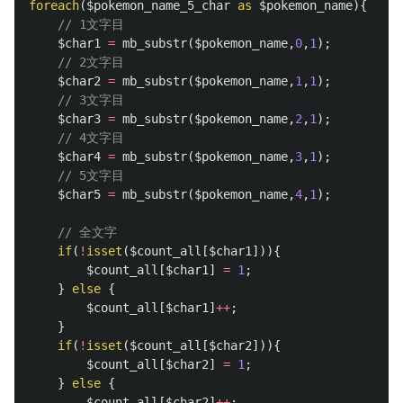
foreach
(
$pokemon_name_5_char
as
$pokemon_name
){
// 1文字目
$char1
=
mb_substr
(
$pokemon_name
,
0
,
1
);
// 2文字目
$char2
=
mb_substr
(
$pokemon_name
,
1
,
1
);
// 3文字目
$char3
=
mb_substr
(
$pokemon_name
,
2
,
1
);
// 4文字目
$char4
=
mb_substr
(
$pokemon_name
,
3
,
1
);
// 5文字目
$char5
=
mb_substr
(
$pokemon_name
,
4
,
1
);
// 全文字
if
(
!
isset
(
$count_all
[
$char1
])){
$count_all
[
$char1
]
=
1
;
}
else
{
$count_all
[
$char1
]
++
;
}
if
(
!
isset
(
$count_all
[
$char2
])){
$count_all
[
$char2
]
=
1
;
}
else
{
$count_all
[
$char2
]
++
;