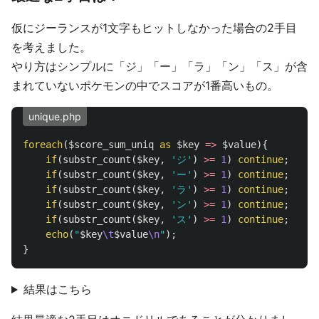
仮にジーランスが1文字もヒットしなかった場合の2手目
を考えました。
やり方はシンプルに「ジ」「ー」「ラ」「ン」「ス」が含
まれていないポケモンの中でスコアが1番高いもの。
unique.php
foreach
(
$score_sum_uniq
as
$key
=>
$value
){
if
(
substr_count
(
$key
,
'ジ'
)
>=
1
)
continue
;
if
(
substr_count
(
$key
,
'ー'
)
>=
1
)
continue
;
if
(
substr_count
(
$key
,
'ラ'
)
>=
1
)
continue
;
if
(
substr_count
(
$key
,
'ン'
)
>=
1
)
continue
;
if
(
substr_count
(
$key
,
'ス'
)
>=
1
)
continue
;
echo
(
"
$key
\t
$value
\n
"
);
}
結果はこちら