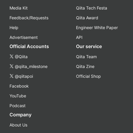
Media Kit
Qiita Tech Festa
Feedback/Requests
Qiita Award
Help
Engineer White Paper
Advertisement
API
Official Accounts
Our service
@Qiita
Qiita Team
@qiita_milestone
Qiita Zine
@qiitapoi
Official Shop
Facebook
YouTube
Podcast
Company
About Us