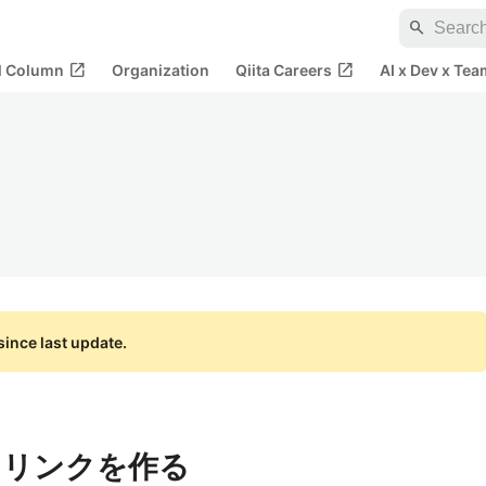
search
open_in_new
open_in_new
al Column
Organization
Qiita Careers
AI x Dev x Tea
ince last update.
クリンクを作る