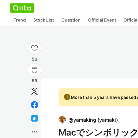
Trend
Stock List
Question
Official Event
Offici
56
59
info
More than 5 years have passed s
@
yamaking
(
yamaki
)
Macでシンボリッ
more_horiz