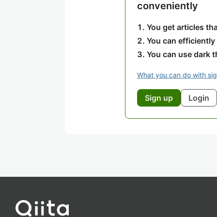
conveniently
You get articles t
You can efficiently
You can use dark 
What you can do with si
Sign up
Login