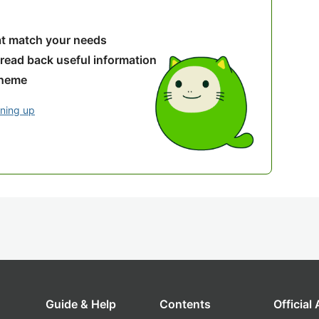
hat match your needs
 read back useful information
theme
gning up
Guide & Help
Contents
Official