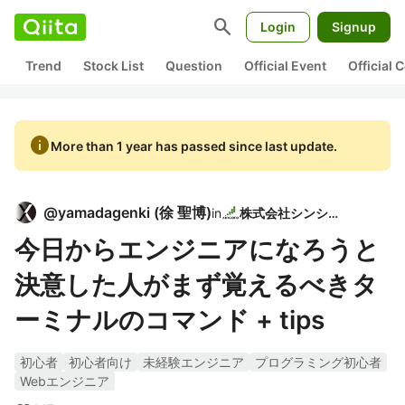
search
Login
Signup
Trend
Stock List
Question
Official Event
Official
info
More than 1 year has passed since last update.
@
yamadagenki
(
徐 聖博
)
in
株式会社シンシア
今日からエンジニアになろうと
決意した人がまず覚えるべきタ
ーミナルのコマンド + tips
初心者
初心者向け
未経験エンジニア
プログラミング初心者
Webエンジニア