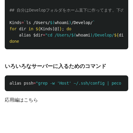
## 自分はDevelopフォルダをホーム直下に作ってます。下
Kinds
=
`
ls
 /Users/
$(
whoami
)
/Develop/
`
for 
dir 
in
${
Kinds
[@]
}
;
do

alias
$dir
=
"cd /Users/
$(
whoami
)
/Develop/
${
dir
}
/"
done
いろいろなサーバーに入るためのコマンド
alias 
pssh
=
"grep -w 'Host' ~/.ssh/config | peco | cu
応用編はこちら