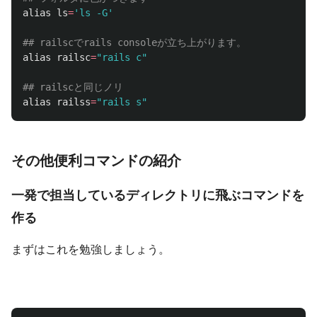
alias ls
=
'ls -G'
## railscでrails consoleが立ち上がります。
alias 
railsc
=
"rails c"
## railscと同じノリ
alias 
railss
=
"rails s"
その他便利コマンドの紹介
一発で担当しているディレクトリに飛ぶコマンドを
作る
まずはこれを勉強しましょう。