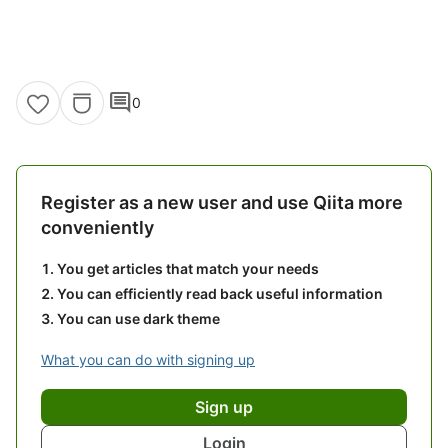
comment
0
Register as a new user and use Qiita more
conveniently
You get articles that match your needs
You can efficiently read back useful information
You can use dark theme
What you can do with signing up
Sign up
Login