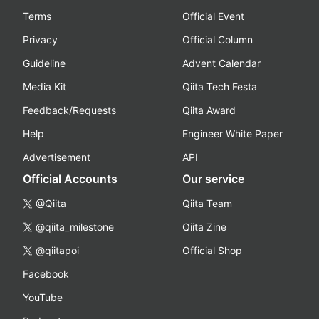
Terms
Official Event
Privacy
Official Column
Guideline
Advent Calendar
Media Kit
Qiita Tech Festa
Feedback/Requests
Qiita Award
Help
Engineer White Paper
Advertisement
API
Official Accounts
Our service
@Qiita
Qiita Team
@qiita_milestone
Qiita Zine
@qiitapoi
Official Shop
Facebook
YouTube