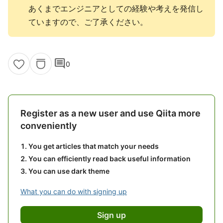
あくまでエンジニアとしての経験や考えを発信し
ていますので、ご了承ください。
comment
0
Register as a new user and use Qiita more
conveniently
You get articles that match your needs
You can efficiently read back useful information
You can use dark theme
What you can do with signing up
Sign up