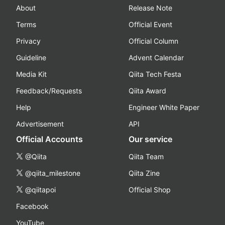
About
Release Note
Terms
Official Event
Privacy
Official Column
Guideline
Advent Calendar
Media Kit
Qiita Tech Festa
Feedback/Requests
Qiita Award
Help
Engineer White Paper
Advertisement
API
Official Accounts
Our service
@Qiita
Qiita Team
@qiita_milestone
Qiita Zine
@qiitapoi
Official Shop
Facebook
YouTube