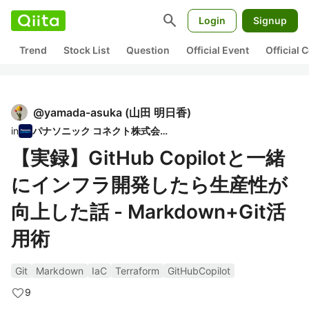
search
Login
Signup
Trend
Stock List
Question
Official Event
Official
@
yamada-asuka
(
山田 明日香
)
in
パナソニック コネクト株式会社
【実録】GitHub Copilotと一緒
にインフラ開発したら生産性が
向上した話 - Markdown+Git活
用術
Git
Markdown
IaC
Terraform
GitHubCopilot
9