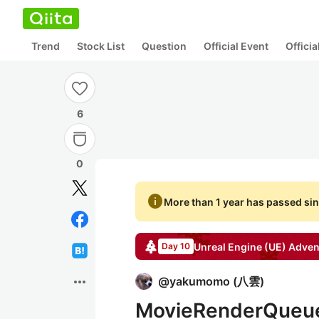
Trend
Stock List
Question
Official Event
Offici
6
0
info
More than 1 year has passed sin
Unreal Engine (UE)
Adven
Day 10
more_horiz
@
yakumomo
(
八雲
)
MovieRender