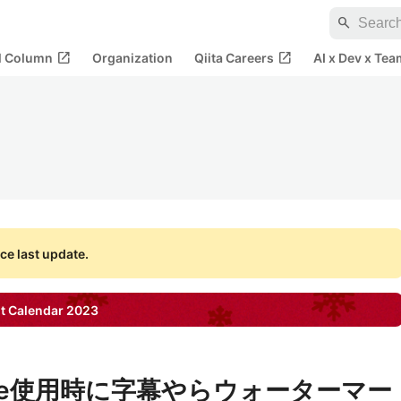
search
open_in_new
open_in_new
al Column
Organization
Qiita Careers
AI x Dev x Tea
ce last update.
t Calendar
2023
Queue使用時に字幕やらウォーターマー