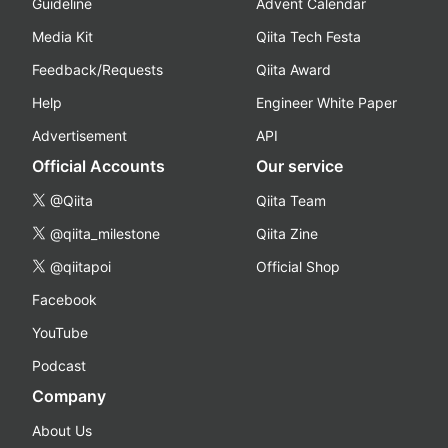
Guideline
Advent Calendar
Media Kit
Qiita Tech Festa
Feedback/Requests
Qiita Award
Help
Engineer White Paper
Advertisement
API
Official Accounts
Our service
@Qiita
Qiita Team
@qiita_milestone
Qiita Zine
@qiitapoi
Official Shop
Facebook
YouTube
Podcast
Company
About Us