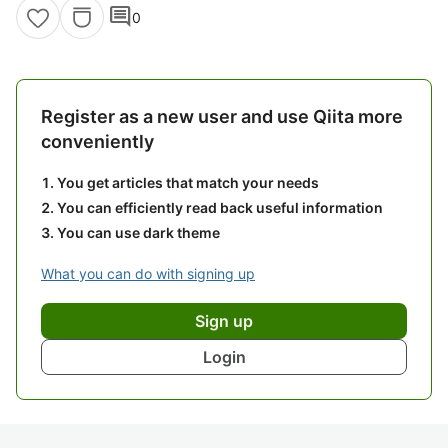
comment
0
Register as a new user and use Qiita more
conveniently
You get articles that match your needs
You can efficiently read back useful information
You can use dark theme
What you can do with signing up
Sign up
Login