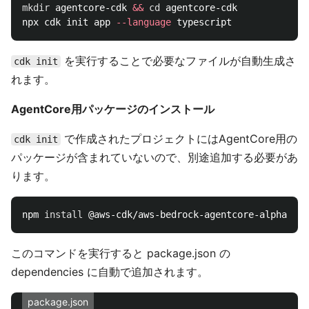
mkdir 
agentcore-cdk 
&&
cd 
agentcore-cdk

npx cdk init app 
--language
を実行することで必要なファイルが自動生成さ
cdk init
れます。
AgentCore用パッケージのインストール
で作成されたプロジェクトにはAgentCore用の
cdk init
パッケージが含まれていないので、別途追加する必要があ
ります。
npm 
install
このコマンドを実行すると package.json の
dependencies に自動で追加されます。
package.json