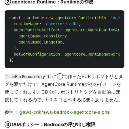
② agentcore.Runtime：Runtimeの作成
const
runtime
=
new
agentcore
.
Runtime
(
this
,
'
AgentRu
runtimeName
:
'
agentcore_cdk
'
,
agentRuntimeArtifact
:
agentcore
.
AgentRuntimeArtifa
agentImage
.
repository
,
agentImage
.
imageTag
,
),
networkConfiguration
:
agentcore
.
RuntimeNetworkConf
});
に①で作ったECRリポジトリとタ
fromEcrRepository()
グを渡すだけで、AgentCore Runtimeがそのイメージを
使ってくれます。CDKがリポジトリとタグを自動的に連
携してくれるので、URIをコピペする必要もありません。
参照：
@aws-cdk/aws-bedrock-agentcore-alpha
③ IAMポリシー：Bedrockの呼び出し権限