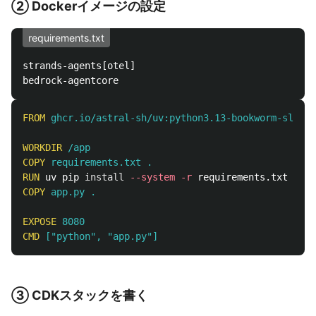
② Dockerイメージの設定
requirements.txt
strands-agents[otel]

FROM
 ghcr.io/astral-sh/uv:python3.13-bookworm-slim
WORKDIR
 /app
COPY
 requirements.txt .
RUN 
uv pip 
install
--system
-r
COPY
 app.py .
EXPOSE
 8080
CMD
 ["python", "app.py"]
③ CDKスタックを書く