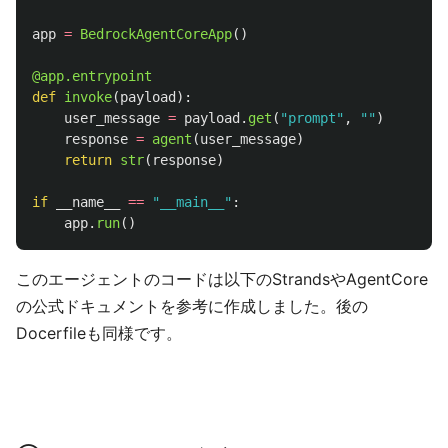
app
=
BedrockAgentCoreApp
()
@app.entrypoint
def
invoke
(
payload
):
user_message
=
payload
.
get
(
"
prompt
"
,
""
)
response
=
agent
(
user_message
)
return
str
(
response
)
if
__name__
==
"
__main__
"
:
app
.
run
()
このエージェントのコードは以下のStrandsやAgentCore
の公式ドキュメントを参考に作成しました。後の
Docerfileも同様です。