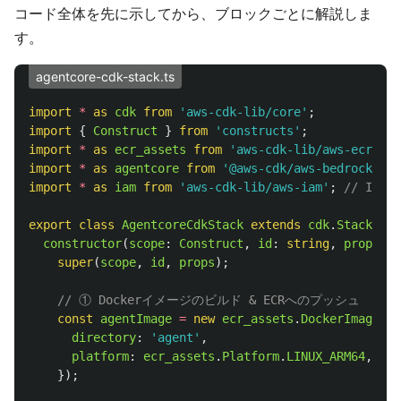
コード全体を先に示してから、ブロックごとに解説しま
す。
agentcore-cdk-stack.ts
import
*
as 
cdk
from
'
aws-cdk-lib/core
'
;
import
{
Construct
}
from
'
constructs
'
;
import
*
as 
ecr_assets
from
'
aws-cdk-lib/aws-ecr-ass
import
*
as 
agentcore
from
'
@aws-cdk/aws-bedrock-age
import
*
as 
iam
from
'
aws-cdk-lib/aws-iam
'
;
// IAM
export
class
AgentcoreCdkStack
extends
cdk
.
Stack
{
constructor
(
scope
:
Construct
,
id
:
string
,
props
?:
super
(
scope
,
id
,
props
);
// ① Dockerイメージのビルド & ECRへのプッシュ
const
agentImage
=
new
ecr_assets
.
DockerImageAss
directory
:
'
agent
'
,
platform
:
ecr_assets
.
Platform
.
LINUX_ARM64
,
});