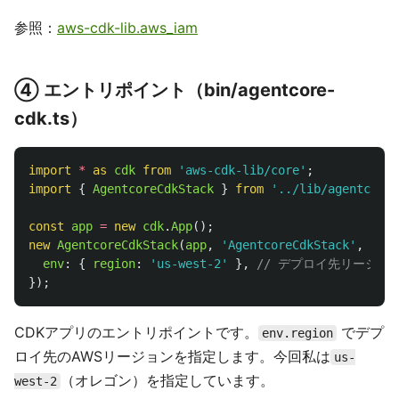
参照：
aws-cdk-lib.aws_iam
④ エントリポイント（bin/agentcore-
cdk.ts）
import
*
as 
cdk
from
'
aws-cdk-lib/core
'
;
import
{
AgentcoreCdkStack
}
from
'
../lib/agentcore-
const
app
=
new
cdk
.
App
();
new
AgentcoreCdkStack
(
app
,
'
AgentcoreCdkStack
'
,
{
env
:
{
region
:
'
us-west-2
'
},
// デプロイ先リージョ
});
CDKアプリのエントリポイントです。
でデプ
env.region
ロイ先のAWSリージョンを指定します。今回私は
us-
（オレゴン）を指定しています。
west-2