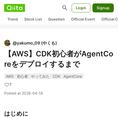
search
Login
Signup
Trend
Stock List
Question
Official Event
Official
@
yakumo_09
(
やくも
)
【AWS】CDK初心者がAgentCo
reをデプロイするまで
AWS
初心者
やってみた
CDK
AgentCore
7
Posted at
2026-04-18
はじめに