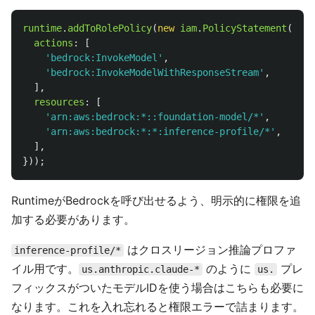
runtime
.
addToRolePolicy
(
new
iam
.
PolicyStatement
({
actions
:
[
'
bedrock:InvokeModel
'
,
'
bedrock:InvokeModelWithResponseStream
'
,
],
resources
:
[
'
arn:aws:bedrock:*::foundation-model/*
'
,
'
arn:aws:bedrock:*:*:inference-profile/*
'
,
],
}));
RuntimeがBedrockを呼び出せるよう、明示的に権限を追
加する必要があります。
はクロスリージョン推論プロファ
inference-profile/*
イル用です。
のように
プレ
us.anthropic.claude-*
us.
フィックスがついたモデルIDを使う場合はこちらも必要に
なります。これを入れ忘れると権限エラーで詰まります。