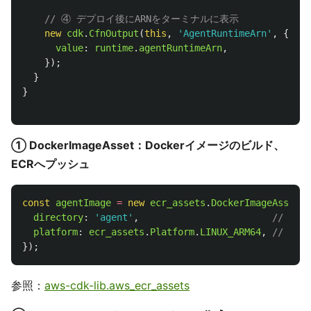
// ④ デプロイ後にARNをターミナルに表示
new
cdk
.
CfnOutput
(
this
,
'
AgentRuntimeArn
'
,
{
value
:
runtime
.
agentRuntimeArn
,
});
}
}
① DockerImageAsset：Dockerイメージのビルド、
ECRへプッシュ
const
agentImage
=
new
ecr_assets
.
DockerImageAsset
(
t
directory
:
'
agent
'
,
// age
platform
:
ecr_assets
.
Platform
.
LINUX_ARM64
,
// Age
});
参照：
aws-cdk-lib.aws_ecr_assets