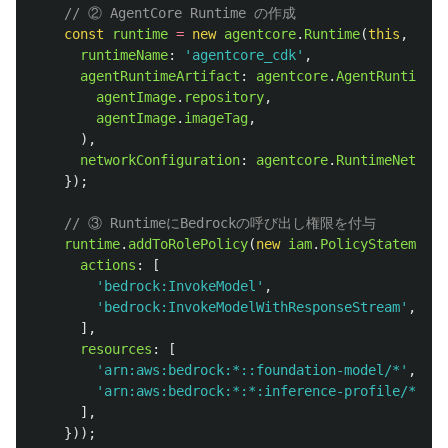
// ② AgentCore Runtime の作成
const
runtime
=
new
agentcore
.
Runtime
(
this
,
'
Age
runtimeName
:
'
agentcore_cdk
'
,
agentRuntimeArtifact
:
agentcore
.
AgentRuntimeAr
agentImage
.
repository
,
agentImage
.
imageTag
,
),
networkConfiguration
:
agentcore
.
RuntimeNetwork
});
// ③ RuntimeにBedrockの呼び出し権限を付与
runtime
.
addToRolePolicy
(
new
iam
.
PolicyStatement
(
actions
:
[
'
bedrock:InvokeModel
'
,
'
bedrock:InvokeModelWithResponseStream
'
,
],
resources
:
[
'
arn:aws:bedrock:*::foundation-model/*
'
,
'
arn:aws:bedrock:*:*:inference-profile/*
'
,
],
}));