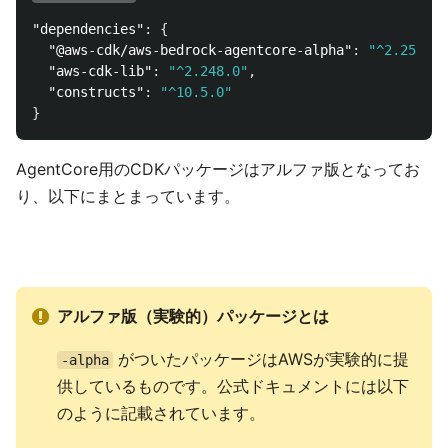
"dependencies"
:
{
"@aws-cdk/aws-bedrock-agentcore-alpha"
:
"^2.250.0-
"aws-cdk-lib"
:
"^2.248.0"
,
"constructs"
:
"^10.5.0"
}
AgentCore用のCDKパッケージはアルファ版となってお
り、以下にまとまっています。
アルファ版（実験的）パッケージとは
がついたパッケージはAWSが実験的に提
-alpha
供しているものです。公式ドキュメントには以下
のように記載されています。