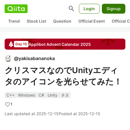
search
Login
Signup
Trend
Stock List
Question
Official Event
Official
Applibot
Advent Calendar
2025
Day 15
@
yakisabananoka
クリスマスなのでUnityエディ
タのアイコンを光らせてみた！
C++
Windows
C#
Unity
ネタ
1
Last updated at
2025-12-15
Posted at
2025-12-15