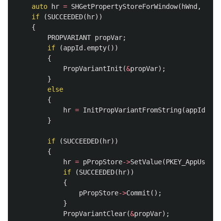
auto
hr
=
SHGetPropertyStoreForWindow
(
hWnd
,
IID_
if
(
SUCCEEDED
(
hr
))
{
PROPVARIANT
propVar
;
if
(
appId
.
empty
())
{
PropVariantInit
(
&
propVar
);
}
else
{
hr
=
InitPropVariantFromString
(
appId
.
c_s
}
if
(
SUCCEEDED
(
hr
))
{
hr
=
pPropStore
->
SetValue
(
PKEY_AppUserMo
if
(
SUCCEEDED
(
hr
))
{
pPropStore
->
Commit
();
}
PropVariantClear
(
&
propVar
);