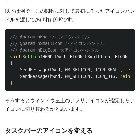
以下は例で、この関数に対して最初に作ったアイコンハン
ドルを渡してあげればOKです。
/// @param hWnd ウィンドウハンドル
/// @param hSmallIcon 小アイコンハンドル
/// @param hBigIcon 大アイコンハンドル
void
SetIcon
(
HWND
hWnd
,
HICON
hSmallIcon
,
HICON
hBig
{
SendMessage
(
hWnd
,
WM_SETICON
,
ICON_SMALL
,
reinte
SendMessage
(
hWnd
,
WM_SETICON
,
ICON_BIG
,
reinterp
}
そうするとウィンドウ左上のアプリアイコンが指定したア
イコンに切り替わるかと思います。
タスクバーのアイコンを変える