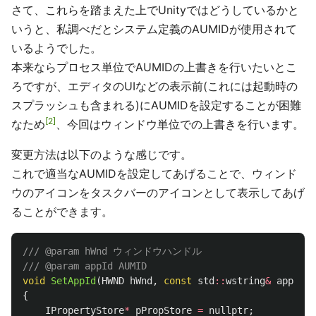
さて、これらを踏まえた上でUnityではどうしているかと
いうと、私調べだとシステム定義のAUMIDが使用されて
いるようでした。
本来ならプロセス単位でAUMIDの上書きを行いたいとこ
ろですが、エディタのUIなどの表示前(これには起動時の
スプラッシュも含まれる)にAUMIDを設定することが困難
2
なため
、今回はウィンドウ単位での上書きを行います。
変更方法は以下のような感じです。
これで適当なAUMIDを設定してあげることで、ウィンド
ウのアイコンをタスクバーのアイコンとして表示してあげ
ることができます。
/// @param hWnd ウィンドウハンドル
/// @param appId AUMID
void
SetAppId
(
HWND
hWnd
,
const
std
::
wstring
&
appId
)
{
IPropertyStore
*
pPropStore
=
nullptr
;