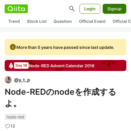
search
Login
Signup
Trend
Stock List
Question
Official Event
Official
info
More than 5 years have passed since last update.
Node-RED
Advent Calendar
2016
Day 16
@
y_t_p
Node-REDのnodeを作成する
よ。
node-red
12