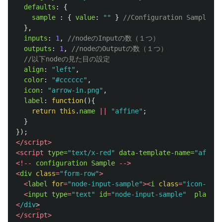
defaults
:
{
sample
:
{
value
:
""
}
//Configuration Sample
},
inputs
:
1
,
//nodeのInputの数（１つ）
outputs
:
1
,
//nodeのOutputの数（１つ）
//以下nodeの見た目の設定
align
:
"
left
"
,
color
:
"
#cccccc
"
,
icon
:
"
arrow-in.png
"
,
label
:
function
(){
return
this
.
name
||
"
affine
"
;
}
});
</script>
<script 
type=
"text/x-red"
data-template-name=
"affine
<!--
configuration
Sample
-->
<
div
class
=
"
form-row
"
>
<
label
for
=
"
node-input-sample
"
><
i
class
=
"
icon-tag
"
<
input
type
=
"
text
"
id
=
"
node-input-sample
"
placeho
<
/div
</script>