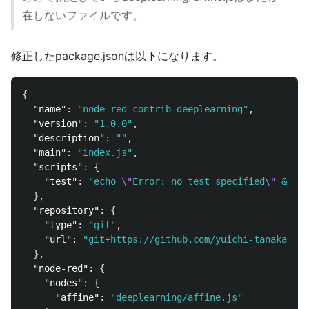
在しないファイルです。
修正したpackage.jsonは以下になります。
{
"name"
:
"node-red-contrib-deeplearning"
,
"version"
:
"1.0.0"
,
"description"
:
""
,
"main"
:
"index.js"
,
"scripts"
:
{
"test"
:
"echo 
\"
Error: no test specified
\"
 && ex
},
"repository"
:
{
"type"
:
"git"
,
"url"
:
"git+https://github.com/yuichi-tanaka/nod
},
"node-red"
:
{
"nodes"
:
{
"affine"
:
"deeplearning/affine.js"