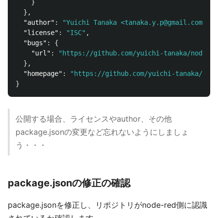
}
},
"author"
:
"Yuichi Tanaka <tanaka.y.p@gmail.com>"
,
"license"
:
"ISC"
,
"bugs"
:
{
"url"
:
"https://github.com/yuichi-tanaka/node-re
},
"homepage"
:
"https://github.com/yuichi-tanaka/node
}
公開する場合、ライセンスやauthor、その他
package.jsonの変更など忘れないようにしましょ
う・・・
package.jsonの修正の確認
package.jsonを修正し、リポジトリがnode-red側に認識
されているか確認します。