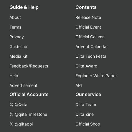
Guide & Help
Contents
About
Release Note
Terms
Official Event
Privacy
Official Column
Guideline
Advent Calendar
Media Kit
Qiita Tech Festa
Feedback/Requests
Qiita Award
Help
Engineer White Paper
Advertisement
API
Official Accounts
Our service
@Qiita
Qiita Team
@qiita_milestone
Qiita Zine
@qiitapoi
Official Shop