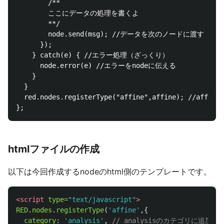
        /**

        ここにデータの処理を書くよ

        **/

        node.send(msg); //データを次のノードに渡す

      });

    } catch(e) { //エラー処理（ざっくり）

      node.error(e) //エラーをnodeに伝える

    }

  }

  red.nodes.registerType("affine",affine); //
htmlファイルの作成
以下は今回作成するnodeのhtml側のテンプレートです。
<script 
type=
"text/javascript"
>
RED
.
nodes
.
registerType
(
'
affine
'
,{
category
:
'
analysis
'
,
// analysisのカテゴリに追加