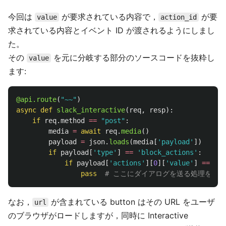
今回は
が要求されている内容で，
が要
value
action_id
求されている内容とイベント ID が渡されるようにしまし
た。
その
を元に分岐する部分のソースコードを抜粋し
value
ます:
@api.route
(
"
~~
"
)
async
def
slack_interactive
(
req
,
resp
):
if
req
.
method
==
"
post
"
:
media
=
await
req
.
media
()
payload
=
json
.
loads
(
media
[
'
payload
'
])
if
payload
[
'
type
'
]
==
'
block_actions
'
:
if
payload
[
'
actions
'
][
0
][
'
value
'
]
==
'
re
pass
なお，
が含まれている button はその URL をユーザ
url
のブラウザがロードしますが，同時に Interactive