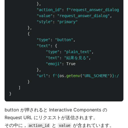
},
"
action_id
"
:
f
"
request_answer_dialog/
{
st
"
value
"
:
"
request_answer_dialog
"
,
"
style
"
:
"
primary
"
},
{
"
type
"
:
"
button
"
,
"
text
"
:
{
"
type
"
:
"
plain_text
"
,
"
text
"
:
"
結果を見る
"
,
"
emoji
"
:
True
},
"
url
"
:
f
'
{
os
.
getenv
(
"
URL_SCHEME
"
)
}
://
{
os
}
]
}
button が押されると Interactive Components の
Request URL にリクエストが送信されます。
その中に，
と
が含まれています。
action_id
value