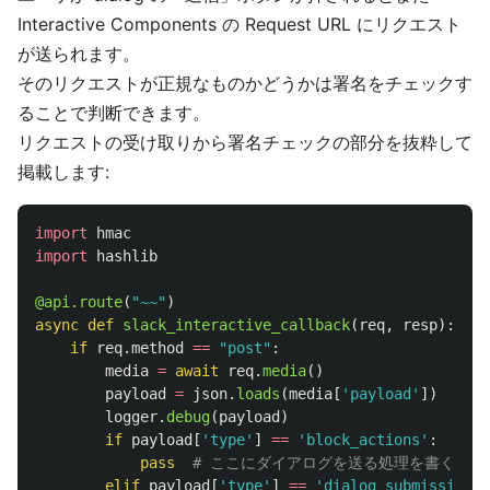
Interactive Components の Request URL にリクエスト
が送られます。
そのリクエストが正規なものかどうかは署名をチェックす
ることで判断できます。
リクエストの受け取りから署名チェックの部分を抜粋して
掲載します:
import
hmac
import
hashlib
@api.route
(
"
~~
"
)
async
def
slack_interactive_callback
(
req
,
resp
):
if
req
.
method
==
"
post
"
:
media
=
await
req
.
media
()
payload
=
json
.
loads
(
media
[
'
payload
'
])
logger
.
debug
(
payload
)
if
payload
[
'
type
'
]
==
'
block_actions
'
:
pass
elif
payload
[
'
type
'
]
==
'
dialog_submission
'
: