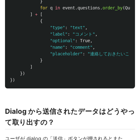
}
for
q
in
event
.
questions
.
order_by
(
Questi
]
+
[
{
"
type
"
:
"
text
"
,
"
label
"
:
"
コメント
"
,
"
optional
"
:
True
,
"
name
"
:
"
comment
"
,
"
placeholder
"
:
"
連絡しておきたいことな
}
]
})
})
Dialog から送信されたデータはどうやっ
て取り出すの？
ユーザが dialog の「送信」ボタンが押されるとまた