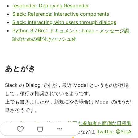
responder: Deploying Responder
Slack: Reference: Interactive components
Slack: Interacting with users through dialogs
Python 3.7.6rc1 ドキュメント: hmac - メッセージ認
証のための鍵付きハッシュ化
あとがき
Slack の Dialog ですが，最近 Modal というものが登場
して，移行が推奨されているようです。
上でも書きましたが，新規にやる場合は Modal のほうが
良さそうです。
あと，
&toru (アンドとる) - 幹事も参加者も面倒な日程調
more_horiz
整のお手伝いをします！
への要望などは
Twitter: @YetA