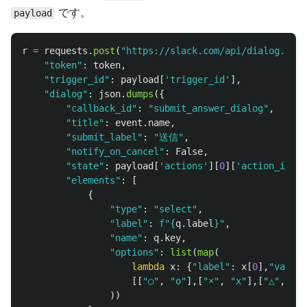
です。
payload
r
=
requests
.
post
(
"
https://slack.com/api/dialog.open
"
token
"
:
token
,
"
trigger_id
"
:
payload
[
'
trigger_id
'
],
"
dialog
"
:
json
.
dumps
({
"
callback_id
"
:
"
submit_answer_dialog
"
,
"
title
"
:
event
.
name
,
"
submit_label
"
:
"
送信
"
,
"
notify_on_cancel
"
:
False
,
"
state
"
:
payload
[
'
actions
'
][
0
][
'
action_id
'
].
"
elements
"
:
[
{
"
type
"
:
"
select
"
,
"
label
"
:
f
"
{
q
.
label
}
"
,
"
name
"
:
q
.
key
,
"
options
"
:
list
(
map
(
lambda
x
:
{
"
label
"
:
x
[
0
],
"
value
"
[[
"
○
"
,
"
o
"
],[
"
×
"
,
"
x
"
],[
"
△
"
,
"
ot
))