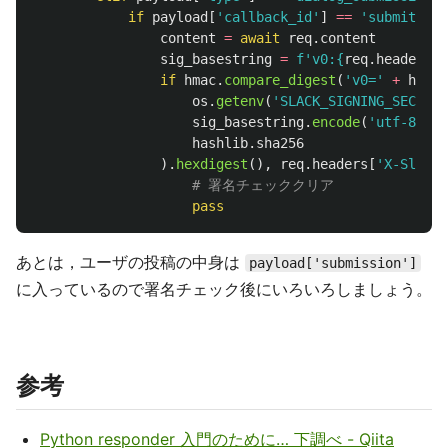
if
payload
[
'
callback_id
'
]
==
'
submit_ans
content
=
await
req
.
content
sig_basestring
=
f
'
v0:
{
req
.
headers
[
"
if
hmac
.
compare_digest
(
'
v0=
'
+
hmac
.
os
.
getenv
(
'
SLACK_SIGNING_SECRET
'
sig_basestring
.
encode
(
'
utf-8
'
),
hashlib
.
sha256
).
hexdigest
(),
req
.
headers
[
'
X-Slack-
pass
あとは，ユーザの投稿の中身は
payload['submission']
に入っているので署名チェック後にいろいろしましょう。
参考
Python responder 入門のために… 下調べ - Qiita