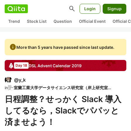
search
Login
Signup
Trend
Stock List
Question
Official Event
Official
info
More than 5 years have passed since last update.
DSL
Advent Calendar
2019
Day 18
@
y_k
in
室蘭工業大学データサイエンス研究室（岸上研究室）
日程調整？せっかく Slack 導入
してるなら，Slackでパパッと
済ませよう！