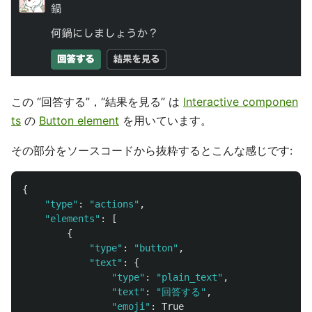
この “回答する”，“結果を見る” は
Interactive componen
ts
の
Button element
を用いています。
その部分をソースコードから抜粋するとこんな感じです:
{
"
type
"
:
"
actions
"
,
"
elements
"
:
[
{
"
type
"
:
"
button
"
,
"
text
"
:
{
"
type
"
:
"
plain_text
"
,
"
text
"
:
"
回答する
"
,
"
emoji
"
:
True