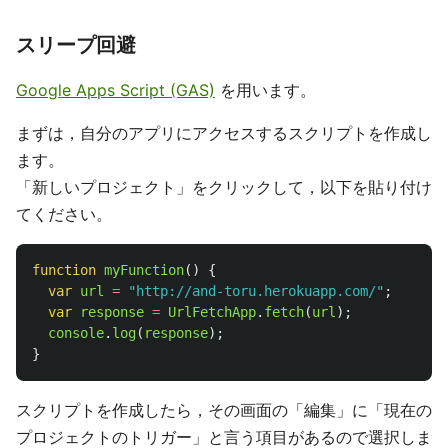
スリープ回避
Google Apps Script (GAS)
を用います。
まずは，自分のアプリにアクセスするスクリプトを作成し
ます。
「新しいプロジェクト」をクリックして，以下を貼り付け
てください。
function
myFunction
()
{
var
url
=
"
http://and-toru.herokuapp.com/
"
;
var
response
=
UrlFetchApp
.
fetch
(
url
);
console
.
log
(
response
);
}
スクリプトを作成したら，その画面の「編集」に「現在の
プロジェクトのトリガー」と言う項目があるので選択しま