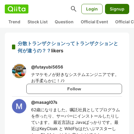
search
Login
Signup
Trend
Stock List
Question
Official Event
Official
分散トランザクションってトランザクションと
何が違うの？？
likers
@
futayubi5656
ナマケモノが好きなシステムエンジニアです。
お手柔らかに！ﾉｼ
Follow
@
masagl07s
62歳になりました。嘱託社員としてプログラム
を作ったり、サーバーにインストールしたりし
ています。 最近言語は Javaばっかりです。最
近はKeyCloak と WildFlyはだいぶマスターし