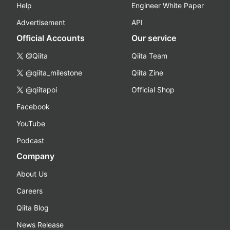
Help
Engineer White Paper
Advertisement
API
Official Accounts
Our service
@Qiita
Qiita Team
@qiita_milestone
Qiita Zine
@qiitapoi
Official Shop
Facebook
YouTube
Podcast
Company
About Us
Careers
Qiita Blog
News Release