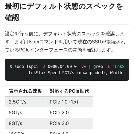
最初にデフォルト状態のスペックを
確認
設定を行う前に、デフォルト状態のスペックを確認しま
す。まずはlspciコマンドを用いて現在のSSDが接続され
ているPCIeインターフェースの常態を確認します。
$ 
sudo 
lspci 
-s
 0000:04:00.0 
-vv
 | 
grep
-E
'LnkSta:'
		LnkSta:	Speed 5GT/s 
(
downgraded
)
, Width x1 
(
表示される速度
対応するPCIe世代
2.5GT/s
PCIe 1.0 (1.x)
5GT/s
PCIe 2.0
8GT/s
PCIe 3.0