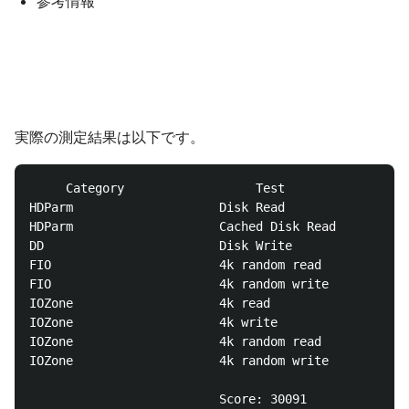
参考情報
実際の測定結果は以下です。
     Category                  Test                 
HDParm                    Disk Read                 
HDParm                    Cached Disk Read          
DD                        Disk Write                
FIO                       4k random read            
FIO                       4k random write           
IOZone                    4k read                   
IOZone                    4k write                  
IOZone                    4k random read            
IOZone                    4k random write           