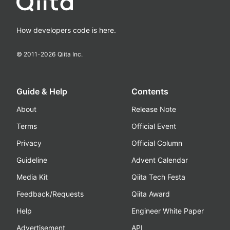
How developers code is here.
© 2011-
2026
Qiita Inc.
Guide & Help
Contents
About
Release Note
Terms
Official Event
Privacy
Official Column
Guideline
Advent Calendar
Media Kit
Qiita Tech Festa
Feedback/Requests
Qiita Award
Help
Engineer White Paper
Advertisement
API