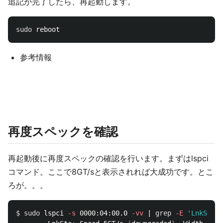
追記が完了したら、再起動します。
sudo 
参考情報
再度スペックを確認
再起動後に再度スペックの確認を行います。まずはlspci
コマンド。ここで8GT/sと表示されれば大成功です。とこ
ろが。。。
$ 
sudo 
lspci 
-s
 0000:04:00.0 
-vv
 | 
grep
-E
'LnkSta:'