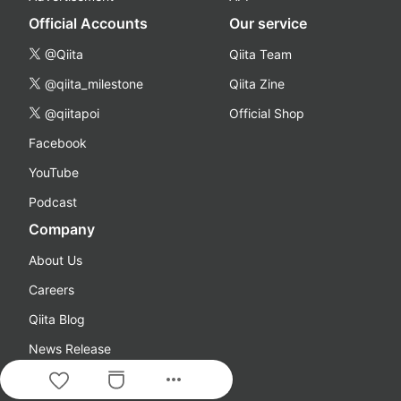
Official Accounts
Our service
@Qiita
Qiita Team
@qiita_milestone
Qiita Zine
@qiitapoi
Official Shop
Facebook
YouTube
Podcast
Company
About Us
Careers
Qiita Blog
News Release
more_horiz