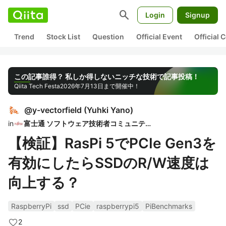
search
Login
Signup
Trend
Stock List
Question
Official Event
Official
この記事誰得？ 私しか得しないニッチな技術で記事投稿！
Qiita Tech Festa
2026年7月13日まで開催中！
@
y-vectorfield
(
Yuhki Yano
)
in
富士通 ソフトウェア技術者コミュニティ
【検証】RasPi 5でPCIe Gen3を
有効にしたらSSDのR/W速度は
向上する？
RaspberryPi
ssd
PCie
raspberrypi5
PiBenchmarks
2