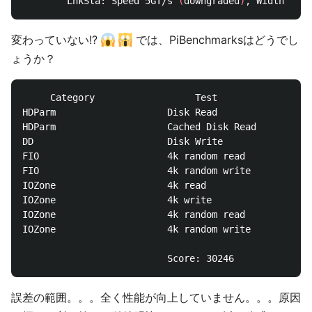
		LnkSta:	Speed 5GT/s 
(
downgraded
)
, Width x1 
(
変わっていない!?
では、PiBenchmarksはどうでし
ょうか？
     Category                  Test                 
HDParm                    Disk Read                 
HDParm                    Cached Disk Read          
DD                        Disk Write                
FIO                       4k random read            
FIO                       4k random write           
IOZone                    4k read                   
IOZone                    4k write                  
IOZone                    4k random read            
IOZone                    4k random write           
誤差の範囲。。。全く性能が向上していません。。。原因