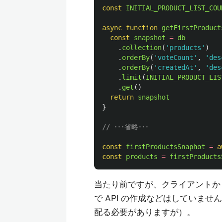
const
INITIAL_PRODUCT_LIST_COU
async
function
getFirstProduct
const
snapshot
=
db
.
collection
(
'
products
'
)
.
orderBy
(
'
voteCount
'
,
'
des
.
orderBy
(
'
createdAt
'
,
'
des
.
limit
(
INITIAL_PRODUCT_LIS
.
get
()
return
snapshot
}
// ･･･省略･･･
const
firstProductsSnaphot
=
a
const
products
=
firstProducts
当たり前ですが、クライアントか
で API の作成などはしていま
配る必要がありますが）。