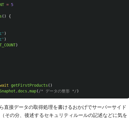
NT
=
5
s
()
{
c
'
)
c
'
)
T_COUNT
)
wait
getFirstProducts
()
Snaphot
.
docs
.
map
(
/* データの整形 */
)
ら直接データの取得処理を書けるおかげでサーバーサイド
せん（その分、後述するセキュリティルールの記述などに気を