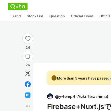
Trend
Stock List
Question
Official Event
Offici
24
26
info
More than 5 years have passed s
@
y-temp4
(
Yuki Terashima
)
Firebase+Nux
more_horiz