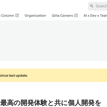
search
open_in_new
open_in_new
al Column
Organization
Qiita Careers
AI x Dev x Tea
ince last update.
t.jsで最高の開発体験と共に個人開発を