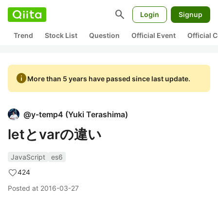
search
Login
Signup
Trend
Stock List
Question
Official Event
Official
info
More than 5 years have passed since last update.
@
y-temp4
(
Yuki Terashima
)
letとvarの違い
JavaScript
es6
424
Posted at
2016-03-27