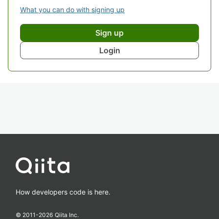
What you can do with signing up
Sign up
Login
How developers code is here.
© 2011-
2026
Qiita Inc.