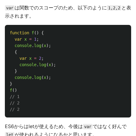
は関数でのスコープのため、以下のように
と表
var
1,2,2
示されます。
function
f
()
{
var
x
=
1
;
console
.
log
(
x
);
{
var
x
=
2
;
console
.
log
(
x
);
}
console
.
log
(
x
);
}
f
()
// 1
// 2
// 2
ES6からはletが使えるため、今後は
ではなく好んで
var
が使われるようになるかと思います。
let