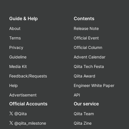
Guide & Help
Contents
About
Release Note
Terms
Official Event
Privacy
Official Column
Guideline
Advent Calendar
Media Kit
Qiita Tech Festa
Feedback/Requests
Qiita Award
Help
Engineer White Paper
Advertisement
API
Official Accounts
Our service
@Qiita
Qiita Team
@qiita_milestone
Qiita Zine