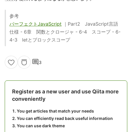
参考
パーフェクトJavaScript
｜Part2 JavaScript言語
仕様 - 6章 関数とクロージャ - 6-4 スコープ - 6-
4-3 letとブロックスコープ
comment
3
Register as a new user and use Qiita more
conveniently
You get articles that match your needs
You can efficiently read back useful information
You can use dark theme