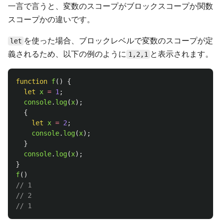
一言で言うと、変数のスコープがブロックスコープか関数
スコープかの違いです。
を使った場合、ブロックレベルで変数のスコープが定
let
義されるため、以下の例のように
と表示されます。
1,2,1
function
f
()
{
let
x
=
1
;
console
.
log
(
x
);
{
let
x
=
2
;
console
.
log
(
x
);
}
console
.
log
(
x
);
}
f
()
// 1
// 2
// 1