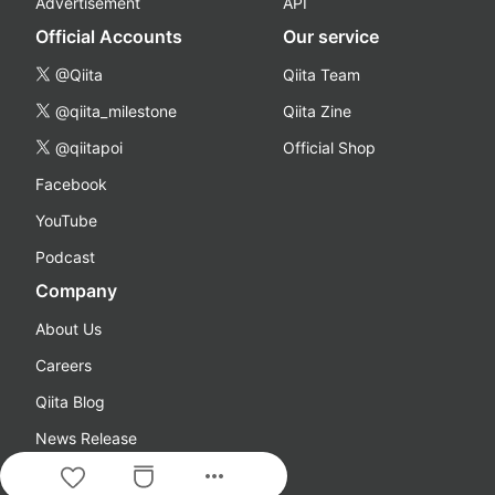
Advertisement
API
Official Accounts
Our service
@Qiita
Qiita Team
@qiita_milestone
Qiita Zine
@qiitapoi
Official Shop
Facebook
YouTube
Podcast
Company
About Us
Careers
Qiita Blog
News Release
more_horiz