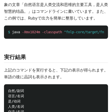
象の文章「自然语言是人类交流和思维的主要工具，是人类
智慧的结晶。」はコマンドラインに書いています。また、
この例では、Rubyで出力を簡単に整形しています。
$
java 
-Xmx1024m
-classpath
"fnlp-core/target/fnlp-c
実行結果
上記のコマンドを実行すると、下記の表示が得られます。
単語の後に品詞も表示されます。
自然/副词

语言/名词

是/动词

人类/名词

交流/名词
