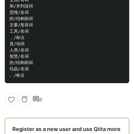
和/并列连词

思维/名词

的/结构助词

主要/形容词

工具/名词

，/标点

是/动词

人类/名词

智慧/名词

的/结构助词

结晶/名词

comment
0
Register as a new user and use Qiita more