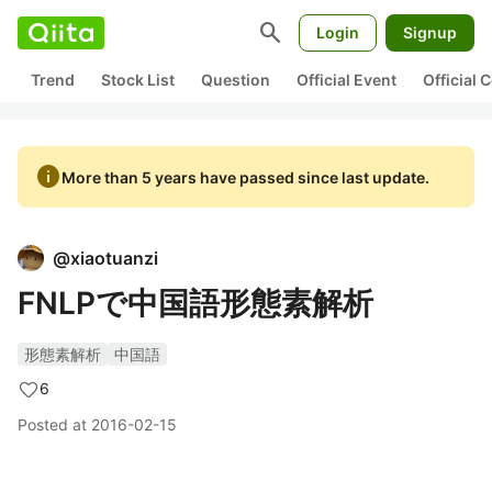
search
Login
Signup
Trend
Stock List
Question
Official Event
Official
info
More than 5 years have passed since last update.
@
xiaotuanzi
FNLPで中国語形態素解析
形態素解析
中国語
6
Posted at
2016-02-15