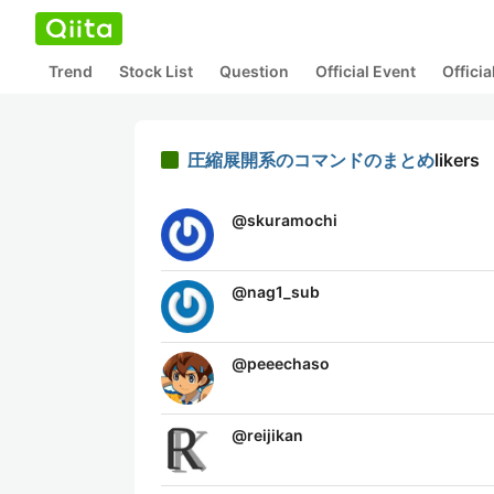
Trend
Stock List
Question
Official Event
Offici
圧縮展開系のコマンドのまとめ
likers
@
skuramochi
@
nag1_sub
@
peeechaso
@
reijikan