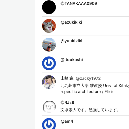
@
TANAKAAA0909
@
azukikiki
@
yuukikiki
@
itookashi
山崎 進
@
zacky1972
北九州市立大学 准教授 Univ. of Kitakyushu A
-specific architecture / Elixir
@
RJz9
文系素人です。勉強しています。
@
am4