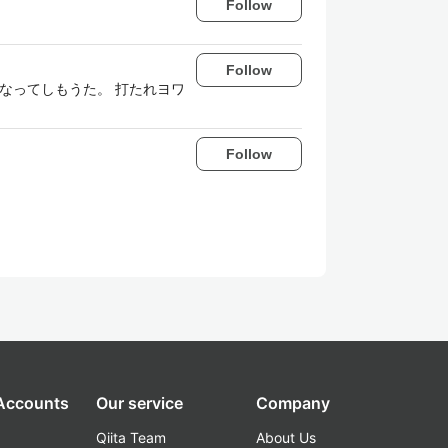
Follow
Follow
なってしもうた。 打たれヨワ
Follow
 Accounts
Our service
Company
Qiita Team
About Us