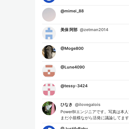
@
mimei_88
美保 阿部
@
zetman2014
@
Moge800
@
Lune4090
@
tessy-3424
ひなき
@
ilovegalois
PowerBIエンジニアです。写真は本
まだ小規模ながら活発に議論してます
@
JustifyBaby