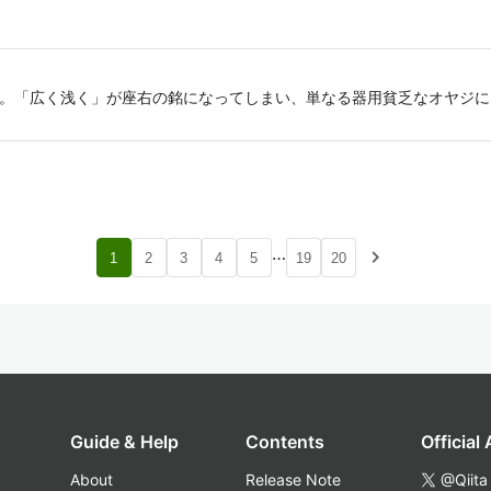
ン。「広く浅く」が座右の銘になってしまい、単なる器用貧乏なオヤジに
…
navigate_next
1
2
3
4
5
19
20
Guide & Help
Contents
Official
About
Release Note
@Qiita