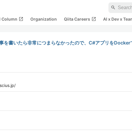
search
open_in_new
open_in_new
al Column
Organization
Qiita Careers
AI x Dev x Tea
記事を書いたら非常につまらなかったので、C#アプリをDocker
ius.jp/