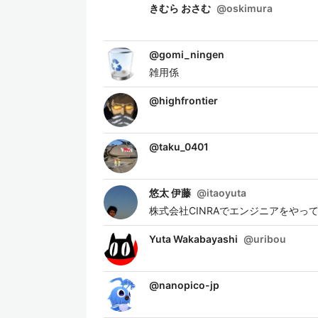
きむら おさむ
@
oskimura
@
gomi_ningen
雑用係
@
highfrontier
@
taku_0401
悠太 伊藤
@
itaoyuta
株式会社CINRAでエンジニアをやっています 主
Yuta Wakabayashi
@
uribou
@
nanopico-jp