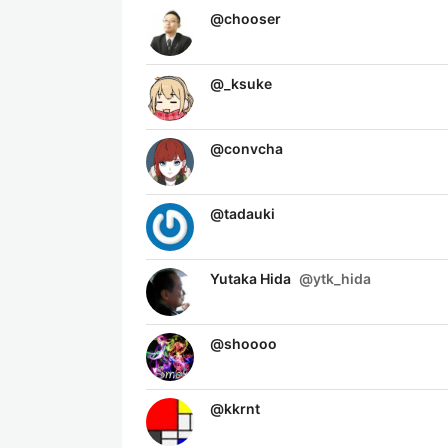
@
chooser
@
_ksuke
@
convcha
@
tadauki
Yutaka Hida
@
ytk_hida
@
shoooo
@
kkrnt