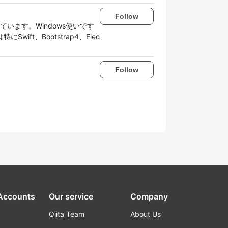
Follow
っています。Windows使いです
t、Bootstrap4、Elec
Follow
 Accounts
Our service
Company
Qiita Team
About Us