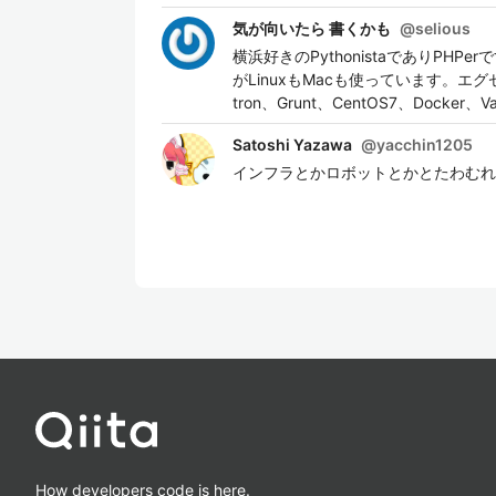
気が向いたら 書くかも
@
selious
横浜好きのPythonistaでありPHP
がLinuxもMacも使っています。エグ
tron、Grunt、CentOS7、Docker
Satoshi Yazawa
@
yacchin1205
インフラとかロボットとかとたわむれ
How developers code is here.