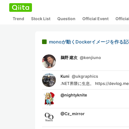
Trend
Stock List
Question
Official Event
Offici
monoが動くDockerイメージを作る
鵜野 建次
@
kenjiuno
Kuni
@
ukgraphics
.NET界隈に生息。 https://devlog.mesc
@
nightyknite
@
Cz_mirror