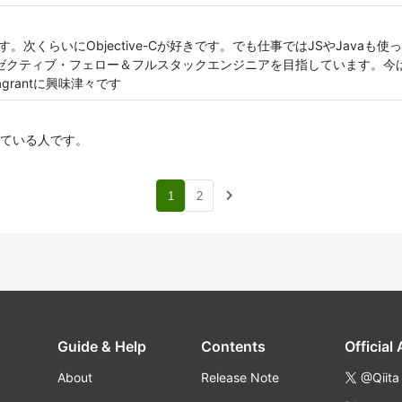
erです。次くらいにObjective-Cが好きです。でも仕事ではJSやJavaも使
ゼクティブ・フェロー＆フルスタックエンジニアを目指しています。今は特にSwif
、Vagrantに興味津々です
ている人です。
navigate_next
1
2
Guide & Help
Contents
Official
About
Release Note
@Qiita