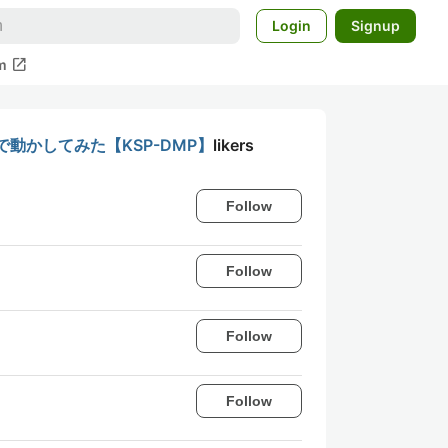
Login
Signup
open_in_new
m
で動かしてみた【KSP-DMP】
likers
Follow
Follow
Follow
Follow