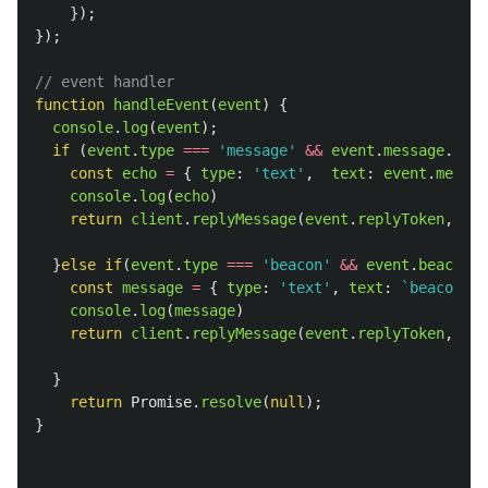
});
});
// event handler
function
handleEvent
(
event
)
{
console
.
log
(
event
);
if 
(
event
.
type
===
'
message
'
&&
event
.
message
.
type
const
echo
=
{
type
:
'
text
'
,
text
:
event
.
messag
console
.
log
(
echo
)
return
client
.
replyMessage
(
event
.
replyToken
,
ech
}
else
if
(
event
.
type
===
'
beacon
'
&&
event
.
beacon
){
const
message
=
{
type
:
'
text
'
,
text
:
`beacon de
console
.
log
(
message
)
return
client
.
replyMessage
(
event
.
replyToken
,
mes
}
return
Promise
.
resolve
(
null
);
}