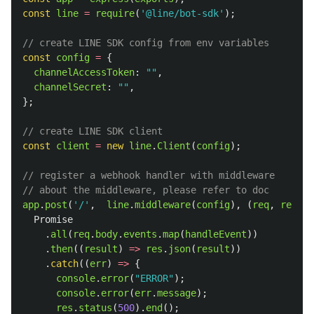
const
line
=
require
(
'
@line/bot-sdk
'
);
// create LINE SDK config from env variables
const
config
=
{
channelAccessToken
:
""
,
channelSecret
:
""
,
};
// create LINE SDK client
const
client
=
new
line
.
Client
(
config
);
// register a webhook handler with middleware
// about the middleware, please refer to doc
app
.
post
(
'
/
'
,
line
.
middleware
(
config
),
(
req
,
res
)
=
Promise
.
all
(
req
.
body
.
events
.
map
(
handleEvent
))
.
then
((
result
)
=>
res
.
json
(
result
))
.
catch
((
err
)
=>
{
console
.
error
(
"
ERROR
"
);
console
.
error
(
err
.
message
);
res
.
status
(
500
).
end
();