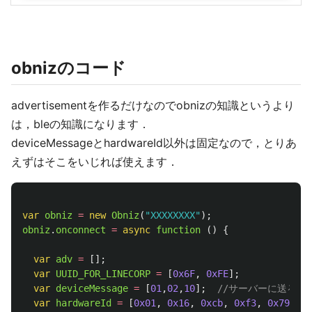
obnizのコード
advertisementを作るだけなのでobnizの知識というより
は，bleの知識になります．
deviceMessageとhardwareId以外は固定なので，とりあ
えずはそこをいじれば使えます．
var
obniz
=
new
Obniz
(
"
XXXXXXXX
"
);
obniz
.
onconnect
=
async
function 
()
{
var
adv
=
[];
var
UUID_FOR_LINECORP
=
[
0x6F
,
0xFE
];
var
deviceMessage
=
[
01
,
02
,
10
];
//サーバーに送るメッ
var
hardwareId
=
[
0x01
,
0x16
,
0xcb
,
0xf3
,
0x79
];