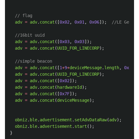
// flag
adv
=
adv
.
concat
([
0x02
,
0x01
,
0x06
]);
//LE Genera
//16bit uuid
adv
=
adv
.
concat
([
0x03
,
0x03
]);
adv
=
adv
.
concat
(
UUID_FOR_LINECORP
);
//simple beacon
adv
=
adv
.
concat
([
1
+
9
+
deviceMessage
.
length
,
0x16
])
adv
=
adv
.
concat
(
UUID_FOR_LINECORP
);
adv
=
adv
.
concat
([
0x02
]);
adv
=
adv
.
concat
(
hardwareId
);
adv
=
adv
.
concat
([
0x7F
]);
adv
=
adv
.
concat
(
deviceMessage
);
obniz
.
ble
.
advertisement
.
setAdvDataRaw
(
adv
);
obniz
.
ble
.
advertisement
.
start
();
}