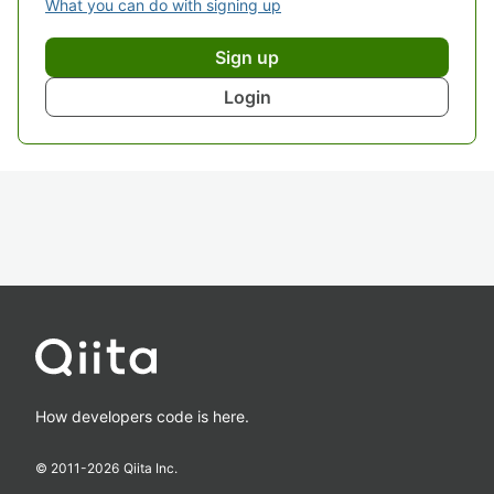
What you can do with signing up
Sign up
Login
How developers code is here.
© 2011-
2026
Qiita Inc.