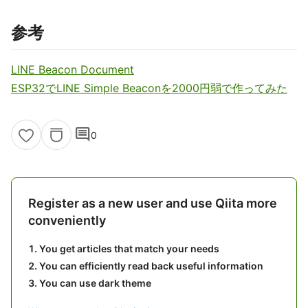
参考
LINE Beacon Document
ESP32でLINE Simple Beaconを2000円弱で作ってみた
comment
0
Register as a new user and use Qiita more
conveniently
You get articles that match your needs
You can efficiently read back useful information
You can use dark theme