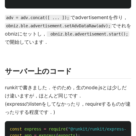
でadvertisementを作り，
adv = adv.concat([ ... ]);
でそれを
obniz.ble.advertisement.setAdvDataRaw(adv);
obnizにセットし，
obniz.ble.advertisement.start();
で開始しています．
サーバー上のコード
runkitで書きました．そのため，生のnode.jsとは少しだ
け違いますが，ほとんど同じです．
(expressのlistenをしてなかったり，requireするものが違
ったりする程度です．)
const
express
=
require
(
"
@runkit/runkit/express-endp
const
app
=
express
(
exports
);