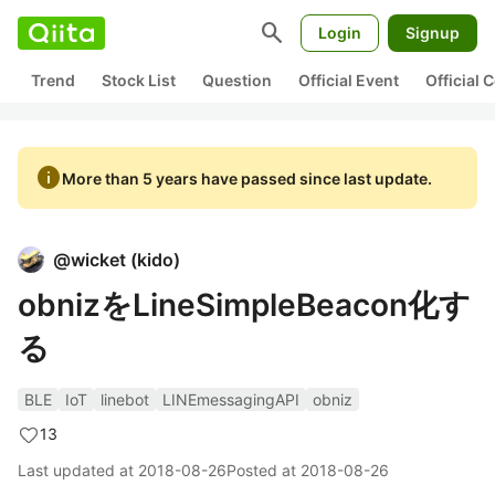
search
Login
Signup
Trend
Stock List
Question
Official Event
Official
info
More than 5 years have passed since last update.
@
wicket
(
kido
)
obnizをLineSimpleBeacon化す
る
BLE
IoT
linebot
LINEmessagingAPI
obniz
13
Last updated at
2018-08-26
Posted at
2018-08-26