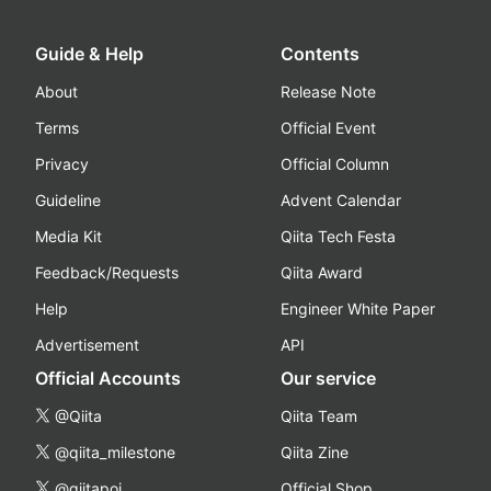
Guide & Help
Contents
About
Release Note
Terms
Official Event
Privacy
Official Column
Guideline
Advent Calendar
Media Kit
Qiita Tech Festa
Feedback/Requests
Qiita Award
Help
Engineer White Paper
Advertisement
API
Official Accounts
Our service
@Qiita
Qiita Team
@qiita_milestone
Qiita Zine
@qiitapoi
Official Shop