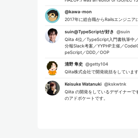
@
kawa-mon
2017年に総合職からRailsエンジニア
suin@TypeScriptが好き
@
suin
Qiita 4位／TypeScript入門書
分報Slack考案／YYPHP主催／Co
peScript／DDD／OOP
清野 隼史
@
getty104
Qiita株式会社で開発統括をしていま
Keisuke Watanuki
@
kskwtnk
Qiita の開発をしているデザイナーです。
のアドボケートです。