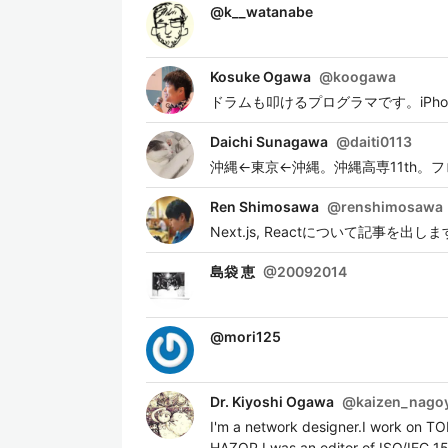
@
k__watanabe
Kosuke Ogawa
@
koogawa
ドラムも叩けるプログラマです。iPhoneア
Daichi Sunagawa
@
daiti0113
沖縄←東京←沖縄。沖縄高専11th。
Ren Shimosawa
@
renshimosawa
Next.js, Reactについて記事
島袋 恵
@
20092014
@
mori125
Dr. Kiyoshi Ogawa
@
kaizen_nago
I'm a network designer.I work on T
HAZOP.I was an editor of ISO/IEC 1