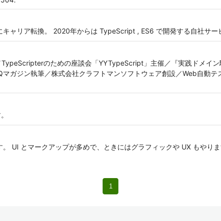
にキャリア転換。 2020年からは TypeScript , ES6 で開発する自
執筆中／TypeScripterのための座談会「YYTypeScript」主催／『実
deIQマガジン執筆／株式会社クラフトマンソフトウェア創設／Web自動テスト
す。
 UI とマークアップが多めで、ときにはグラフィックや UX もやります。Frien
1