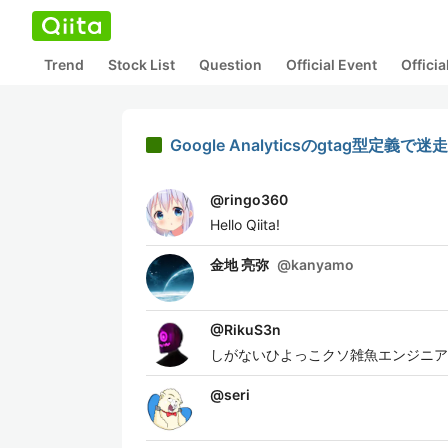
Trend
Stock List
Question
Official Event
Offici
Google Analyticsのgtag型定義で迷走
@
ringo360
Hello Qiita!
金地 亮弥
@
kanyamo
@
RikuS3n
しがないひよっこクソ雑魚エンジニアです
@
seri