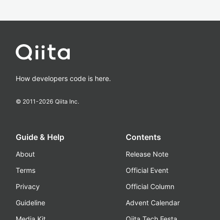
How developers code is here.
© 2011-
2026
Qiita Inc.
Guide & Help
Contents
About
Release Note
Terms
Official Event
Privacy
Official Column
Guideline
Advent Calendar
Media Kit
Qiita Tech Festa