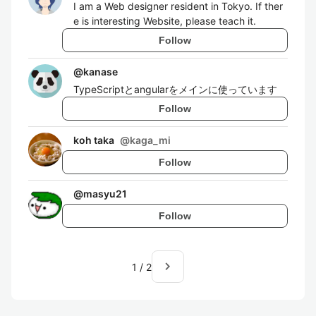
I am a Web designer resident in Tokyo. If ther
e is interesting Website, please teach it.
Follow
@
kanase
TypeScriptとangularをメインに使っています
Follow
koh taka
@
kaga_mi
Follow
@
masyu21
Follow
navigate_next
1
/
2