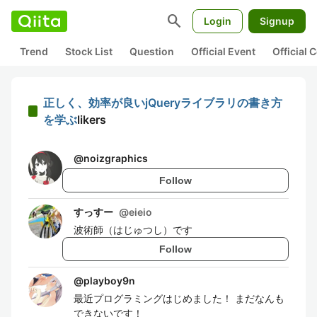
search
Login
Signup
Trend
Stock List
Question
Official Event
Official
正しく、効率が良いjQueryライブラリの書き方
を学ぶ
likers
@
noizgraphics
Follow
すっすー
@
eieio
波術師（はじゅつし）です
Follow
@
playboy9n
最近プログラミングはじめました！ まだなんも
できないです！