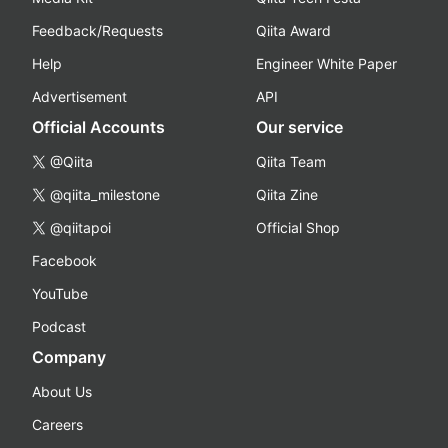
Feedback/Requests
Qiita Award
Help
Engineer White Paper
Advertisement
API
Official Accounts
Our service
@Qiita
Qiita Team
@qiita_milestone
Qiita Zine
@qiitapoi
Official Shop
Facebook
YouTube
Podcast
Company
About Us
Careers