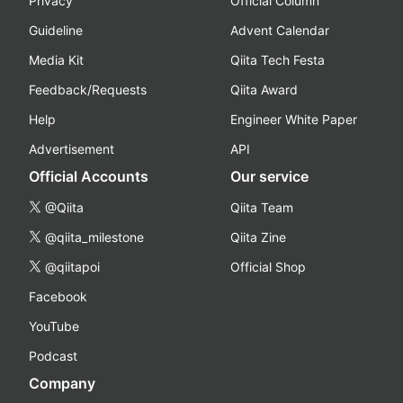
Privacy
Official Column
Guideline
Advent Calendar
Media Kit
Qiita Tech Festa
Feedback/Requests
Qiita Award
Help
Engineer White Paper
Advertisement
API
Official Accounts
Our service
@Qiita
Qiita Team
@qiita_milestone
Qiita Zine
@qiitapoi
Official Shop
Facebook
YouTube
Podcast
Company