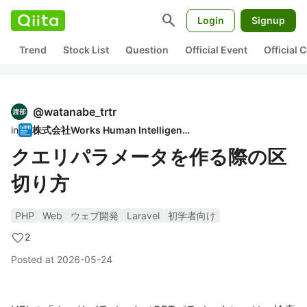
search
Login
Signup
Trend
Stock List
Question
Official Event
Official
@
watanabe_trtr
in
株式会社Works Human Intelligence
クエリパラメータを作る際の区
切り方
PHP
Web
ウェブ開発
Laravel
初学者向け
2
Posted at
2026-05-24