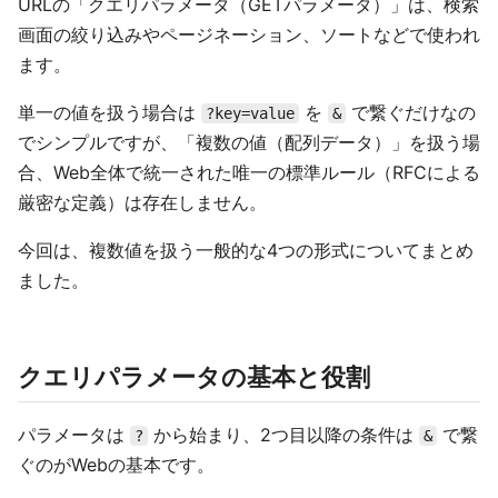
URLの「クエリパラメータ（GETパラメータ）」は、検索
画面の絞り込みやページネーション、ソートなどで使われ
ます。
単一の値を扱う場合は
を
で繋ぐだけなの
?key=value
&
でシンプルですが、「複数の値（配列データ）」を扱う場
合、Web全体で統一された唯一の標準ルール（RFCによる
厳密な定義）は存在しません。
今回は、複数値を扱う一般的な4つの形式についてまとめ
ました。
クエリパラメータの基本と役割
パラメータは
から始まり、2つ目以降の条件は
で繋
?
&
ぐのがWebの基本です。