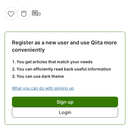
comment
0
Register as a new user and use Qiita more
conveniently
You get articles that match your needs
You can efficiently read back useful information
You can use dark theme
What you can do with signing up
Sign up
Login