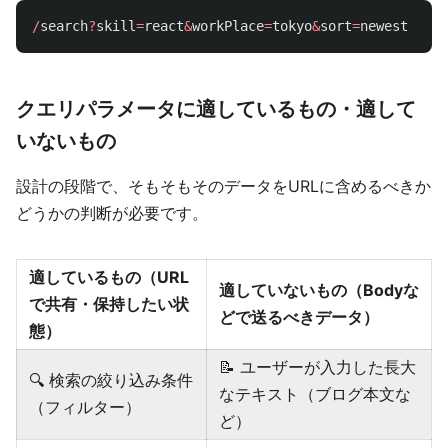
/
search
?
skill
=
react
&
workPlace
=
tokyo
&
sort
=
newest
クエリパラメータに適しているもの・適して
いないもの
設計の段階で、そもそもそのデータをURLに含めるべきか
どうかの判断が必要です。
適しているもの（URL
適していないもの（Bodyな
で共有・保持したい状
どで送るべきデータ）
態）
📝 ユーザーが入力した長大
🔍 検索の絞り込み条件
なテキスト（ブログ本文な
（フィルター）
ど）