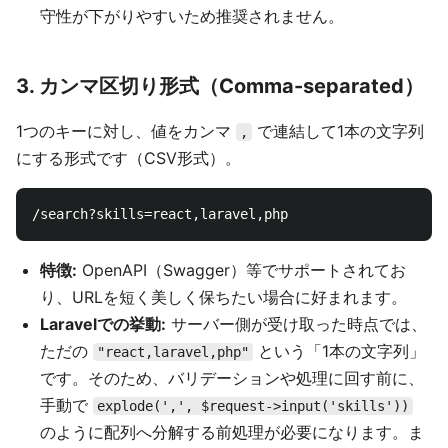
守性が下がりやすいため推奨されません。
3. カンマ区切り形式（Comma-separated）
1つのキーに対し、値をカンマ
で連結して1本の文字列
,
にする形式です（CSV形式）。
特徴:
OpenAPI（Swagger）等でサポートされてお
り、URLを短く美しく保ちたい場合に好まれます。
Laravelでの挙動:
サーバー側が受け取った時点では、
ただの
という「1本の文字列」
"react,laravel,php"
です。そのため、バリデーションや処理に回す前に、
手動で
explode(',', $request->input('skills'))
のように配列へ分解する前処理が必要になります。ま