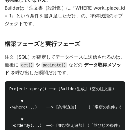
も発生していません
。
Builderは「注文書（設計図）に『WHERE work_place_id
= 1』という条件を書き足しただけ」の、準備状態のオブ
ジェクトです。
構築フェーズと実行フェーズ
注文（SQL）が確定してデータベースに送信されるのは、
最後に
や
などの
データ取得メソッ
get()
paginate()
ド
を呼び出した瞬間だけです。
Project::query() ──> [Builder生成] (空の注文書)

     │

     ▼

->where(...)    ──> [条件追加]     (「場所の条件」を書
     │

     ▼

->orderBy(...)  ──> [並び替え追加] (「並び順の条件」を書