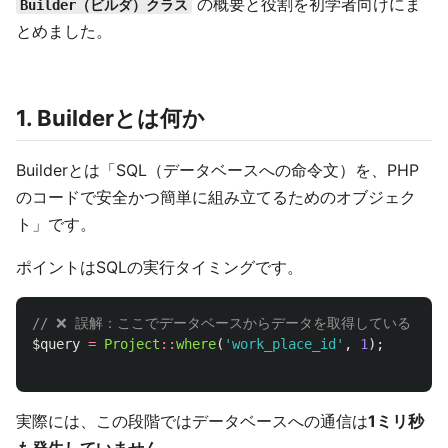
の概要と役割を初学者向けにま
Builder（ビルダ）クラス
とめました。
1. Builderとは何か
Builderとは「SQL（データベースへの命令文）を、PHP
のコードで安全かつ簡単に組み立てるためのオブジェク
ト」です。
ポイントはSQLの実行タイミングです。
// ❌ 誤解：ここでデータベースからデータを取得している
$query
=
Project
::
where
(
'work_place_id'
,
1
);
実際には、この段階ではデータベースへの通信は
1ミリ秒