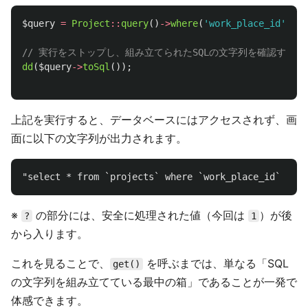
$query
=
Project
::
query
()
->
where
(
'work_place_id'
,
1
)
// 実行をストップし、組み立てられたSQLの文字列を確認する
dd
(
$query
->
toSql
());
上記を実行すると、データベースにはアクセスされず、画
面に以下の文字列が出力されます。
"select * from `projects` where `work_place_id` = ?"
※
の部分には、安全に処理された値（今回は
）が後
?
1
から入ります。
これを見ることで、
を呼ぶまでは、単なる「SQL
get()
の文字列を組み立てている最中の箱」であることが一発で
体感できます。