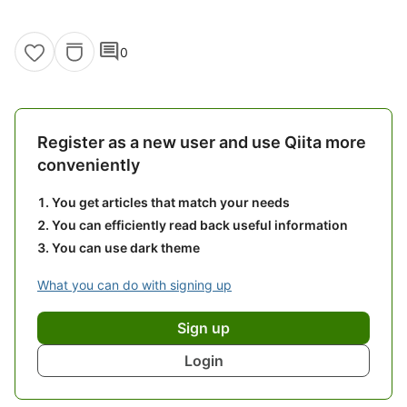
comment
0
Register as a new user and use Qiita more
conveniently
You get articles that match your needs
You can efficiently read back useful information
You can use dark theme
What you can do with signing up
Sign up
Login