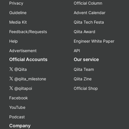
Privacy
Official Column
Guideline
Advent Calendar
Media Kit
Qiita Tech Festa
Feedback/Requests
Qiita Award
Help
Engineer White Paper
Advertisement
API
Official Accounts
Our service
@Qiita
Qiita Team
@qiita_milestone
Qiita Zine
@qiitapoi
Official Shop
Facebook
YouTube
Podcast
Company