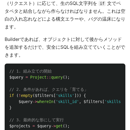
（リクエスト）に応じて、生のSQL文字列を
文でペ
if
タペタと結合しながら作らなければなりません。これは空
白の入れ忘れなどによる構文エラーや、バグの温床になり
ます。
Builderであれば、オブジェクトに対して後からメソッド
を追加するだけで、安全にSQLを組み立てていくことがで
きます。
// 1. 組み立ての開始
$query
=
Project
::
query
();
// 2. 条件があれば、クエリを「育てる」
if
(
!
empty
(
$filters
[
'skills'
]))
{
$query
->
whereIn
(
'skill_id'
,
$filters
[
'skills'
]);
}
// 3. 最終的な形にして実行
$projects
=
$query
->
get
();