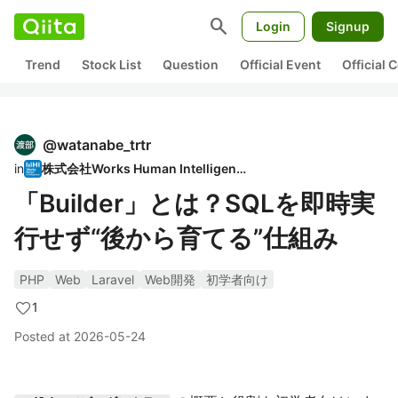
search
Login
Signup
Trend
Stock List
Question
Official Event
Official
@
watanabe_trtr
in
株式会社Works Human Intelligence
「Builder」とは？SQLを即時実
行せず“後から育てる”仕組み
PHP
Web
Laravel
Web開発
初学者向け
1
Posted at
2026-05-24