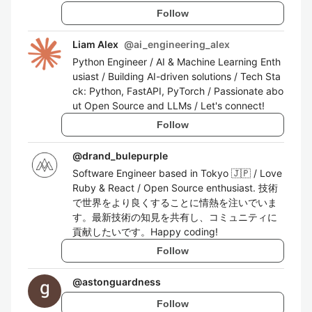
Follow
Liam Alex
@
ai_engineering_alex
Python Engineer / AI & Machine Learning Enth
usiast / Building AI-driven solutions / Tech Sta
ck: Python, FastAPI, PyTorch / Passionate abo
ut Open Source and LLMs / Let's connect!
Follow
@
drand_bulepurple
Software Engineer based in Tokyo 🇯🇵 / Love
Ruby & React / Open Source enthusiast. 技術
で世界をより良くすることに情熱を注いでいま
す。最新技術の知見を共有し、コミュニティに
貢献したいです。Happy coding!
Follow
@
astonguardness
Follow