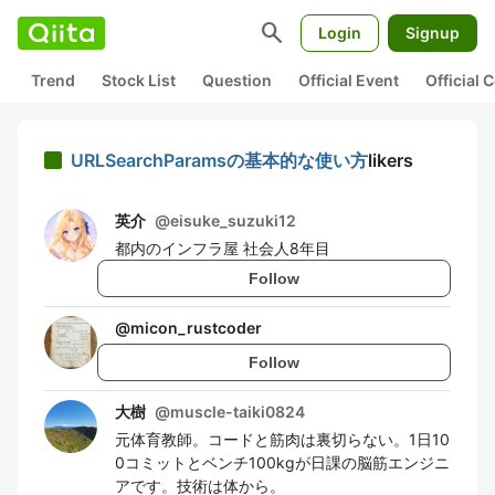
search
Login
Signup
Trend
Stock List
Question
Official Event
Official
URLSearchParamsの基本的な使い方
likers
英介
@
eisuke_suzuki12
都内のインフラ屋 社会人8年目
Follow
@
micon_rustcoder
Follow
大樹
@
muscle-taiki0824
元体育教師。コードと筋肉は裏切らない。1日10
0コミットとベンチ100kgが日課の脳筋エンジニ
アです。技術は体から。