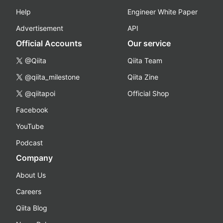
Help
Engineer White Paper
Advertisement
API
Official Accounts
Our service
@Qiita
Qiita Team
@qiita_milestone
Qiita Zine
@qiitapoi
Official Shop
Facebook
YouTube
Podcast
Company
About Us
Careers
Qiita Blog