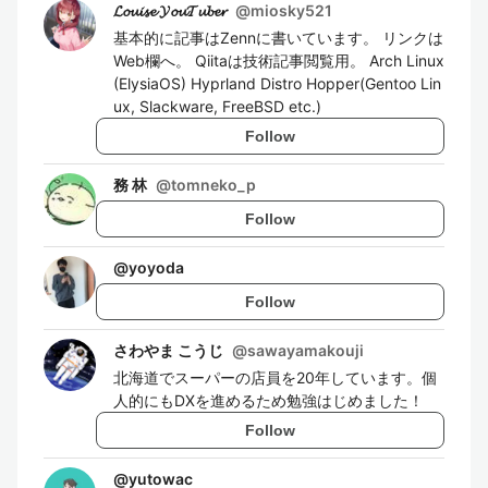
𝓛𝓸𝓾𝓲𝓼𝓮 𝓨𝓸𝓾𝓣𝓾𝓫𝓮𝓻
@
miosky521
基本的に記事はZennに書いています。 リンクは
Web欄へ。 Qiitaは技術記事閲覧用。 Arch Linux
(ElysiaOS) Hyprland Distro Hopper(Gentoo Lin
ux, Slackware, FreeBSD etc.)
Follow
務 林
@
tomneko_p
Follow
@
yoyoda
Follow
さわやま こうじ
@
sawayamakouji
北海道でスーパーの店員を20年しています。個
人的にもDXを進めるため勉強はじめました！
Follow
@
yutowac