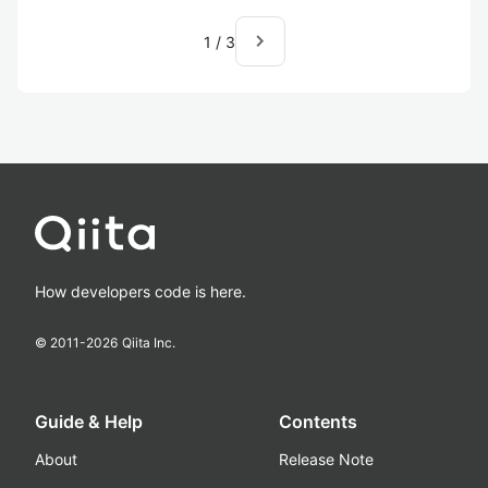
navigate_next
1
/
3
How developers code is here.
© 2011-
2026
Qiita Inc.
Guide & Help
Contents
About
Release Note