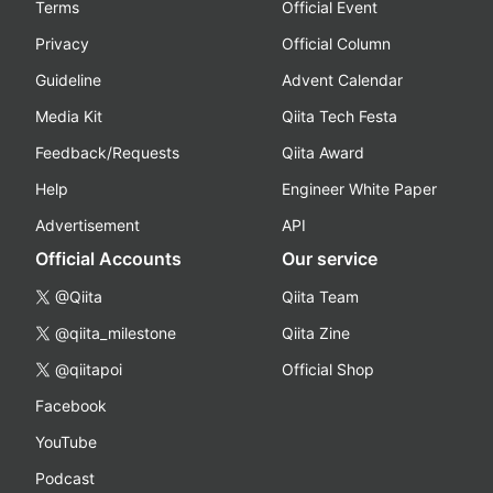
Terms
Official Event
Privacy
Official Column
Guideline
Advent Calendar
Media Kit
Qiita Tech Festa
Feedback/Requests
Qiita Award
Help
Engineer White Paper
Advertisement
API
Official Accounts
Our service
@Qiita
Qiita Team
@qiita_milestone
Qiita Zine
@qiitapoi
Official Shop
Facebook
YouTube
Podcast