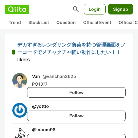
search
Login
Signup
Trend
Stock List
Question
Official Event
Official
デカすぎるレンダリング負荷を持つ管理画面をノ
ーコードでメチャクチャ軽い動作にしたい！！
likers
Van
@
vanchan2625
PO10期
Follow
@
yottto
Follow
@
moom98