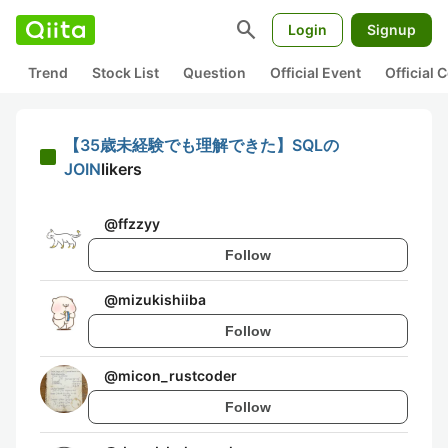
search
Login
Signup
Trend
Stock List
Question
Official Event
Official
【35歳未経験でも理解できた】SQLの
JOIN
likers
@
ffzzyy
Follow
@
mizukishiiba
Follow
@
micon_rustcoder
Follow