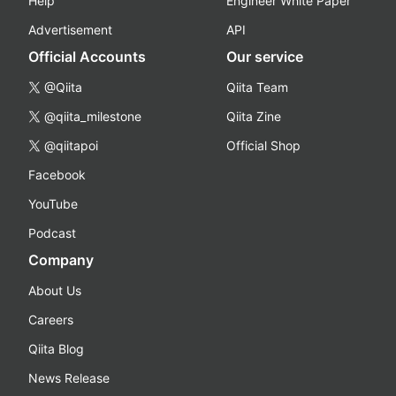
Help
Engineer White Paper
Advertisement
API
Official Accounts
Our service
@Qiita
Qiita Team
@qiita_milestone
Qiita Zine
@qiitapoi
Official Shop
Facebook
YouTube
Podcast
Company
About Us
Careers
Qiita Blog
News Release