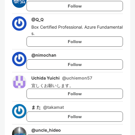
Follow
@
Q_Q
Box Certified Professional. Azure Fundamental
s.
Follow
@
nimochan
Follow
Uchida Yuichi
@
uchiemon57
宜しくお願いします。
Follow
ま た
@
takamat
Follow
@
uncle_hideo