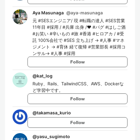
Aya Masunaga
@
aya-masunaga
元 #SESエンジニア/ 現 #転職の達人 #SES営業
11年目 #採用 / #兵庫 出身 /❤️ #パグ #はしご酒
#お笑い #辛いもの #旅 #香港 #ヒロアカ / #受
託 100%会社で #SES 立ち上げ → #人事 #マネ
ジメント → #育休 経て復帰 #営業部長 #採用コ
ンサル→ #人事 #採用
Follow
@
kat_log
Ruby、Rails、TailwindCSS、AWS、Dockerな
ど学習中です。
Follow
@
takamasa_kurio
Follow
@
yasu_sugimoto