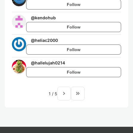
Follow
@
kendohub
Follow
@
heliac2000
Follow
@
hallelujah0214
Follow
navigate_next
keyboard_double_arrow_right
1
/
5