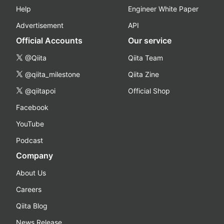
Help
Engineer White Paper
Advertisement
API
Official Accounts
Our service
@Qiita
Qiita Team
@qiita_milestone
Qiita Zine
@qiitapoi
Official Shop
Facebook
YouTube
Podcast
Company
About Us
Careers
Qiita Blog
News Release