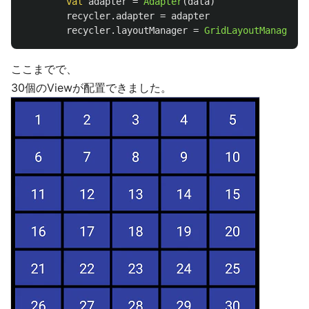
val
adapter
=
Adapter
(
data
)
recycler
.
adapter
=
adapter
recycler
.
layoutManager
=
GridLayoutManager
(
t
ここまでで、
30個のViewが配置できました。