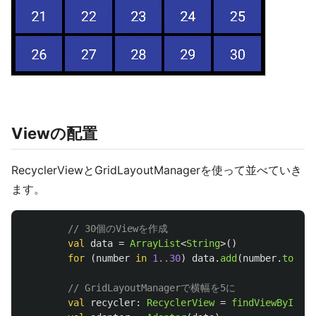
Viewの配置
RecyclerViewとGridLayoutManagerを使って並べていき
ます。
// 30個のViewを作成
val
data
=
ArrayList
<
String
>()
for
(
number
in
1
..
30
)
data
.
add
(
number
.
toStri
// GridLayoutManagerで横幅を5に
val
recycler
:
RecyclerView
=
findViewById
(
R
.