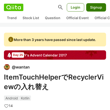
search
Login
Signup
Trend
Stock List
Question
Official Event
Official
info
More than 3 years have passed since last update.
Y's
Advent Calendar
2017
Day 25
@
wantan
ItemTouchHelperでRecyclerVi
ewの入れ替え
Android
Kotlin
14