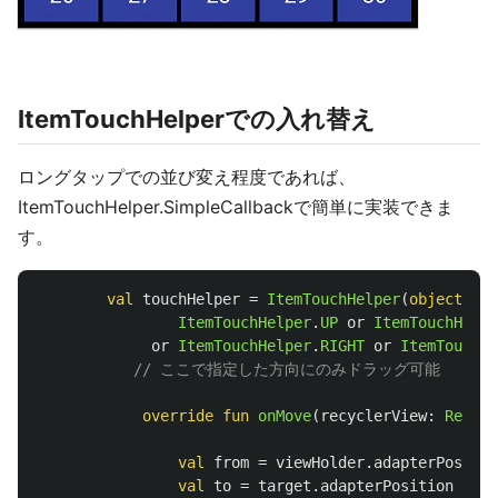
ItemTouchHelperでの入れ替え
ロングタップでの並び変え程度であれば、
ItemTouchHelper.SimpleCallbackで簡単に実装できま
す。
val
touchHelper
=
ItemTouchHelper
(
object
: 
I
ItemTouchHelper
.
UP
or
ItemTouchHelpe
or
ItemTouchHelper
.
RIGHT
or
ItemTouchHe
// ここで指定した方向にのみドラッグ可能
override
fun
onMove
(
recyclerView
:
Recycl
val
from
=
viewHolder
.
adapterPositio
val
to
=
target
.
adapterPosition