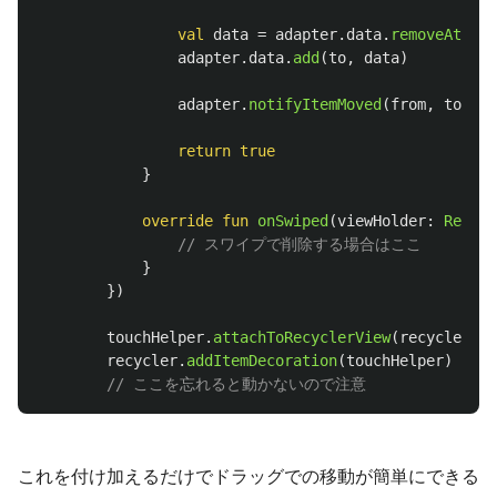
val
data
=
adapter
.
data
.
removeAt
(
fro
adapter
.
data
.
add
(
to
,
data
)
adapter
.
notifyItemMoved
(
from
,
to
)
return
true
}
override
fun
onSwiped
(
viewHolder
:
Recycl
// スワイプで削除する場合はここ
}
})
touchHelper
.
attachToRecyclerView
(
recycler
)
recycler
.
addItemDecoration
(
touchHelper
)
// ここを忘れると動かないので注意
これを付け加えるだけでドラッグでの移動が簡単にできる