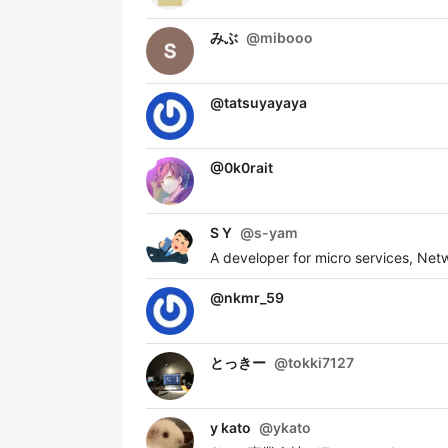
みぶ
@
mibooo
@
tatsuyayaya
@
0k0rait
S Y
@
s-yam
A developer for micro services, Net
@
nkmr_59
とっきー
@
tokki7127
y kato
@
ykato