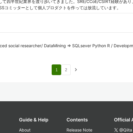
として四半世紀業界を渡り歩いてきました。SRE/CCoE/CSIRT経験が
SSコミッターとして個人プロダクトを作っては放流しています。
anced social researcher/ DataMining => SQLsever Python R / Develop
navigate_next
1
2
Guide & Help
Contents
Official
About
Release Note
@Qiita