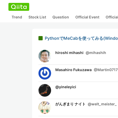
Trend
Stock List
Question
Official Event
Offici
PythonでMeCabを使ってみる(Windows
hiroshi mihashi
@
mihashih
Masahiro Fukuzawa
@
Martin0717
@
yineleyici
がんぎまり ナイト
@
welt_meister_