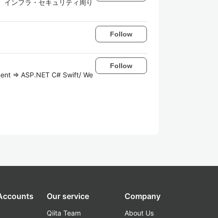
あり、インフラ・セキュリティ周り
Follow
Follow
ment => ASP.NET C# Swift/ We
 Accounts
Our service
Company
Qiita Team
About Us